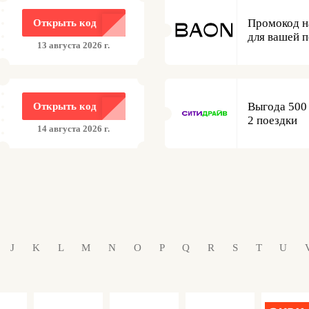
Промокод н
Открыть код
для вашей 
13 августа 2026 г.
Выгода 500
Открыть код
2 поездки
14 августа 2026 г.
J
K
L
M
N
O
P
Q
R
S
T
U