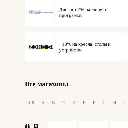
Дисконт 7% на любую
программу
−10% на кресла, столы и
устройства
Все магазины
0-9
A
B
C
D
E
F
G
H
I
0-9