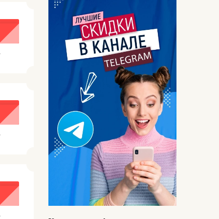
.
.
.