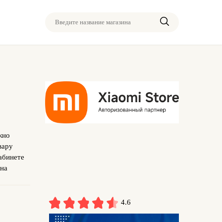
Введите название магазина
жно
вару
абинете
 на
4.6