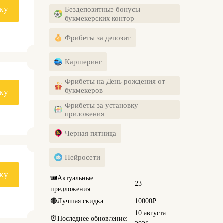
ку
Бездепозитные бонусы
букмекерских контор
.
Фрибеты за депозит
Каршеринг
Фрибеты на День рождения от
букмекеров
ку
Фрибеты за установку
.
приложения
Черная пятница
Нейросети
ку
🎟️
Актуальные
23
предложения:
.
🔴
Лучшая скидка:
10000₽
10 августа
⏰
Последнее обновление: