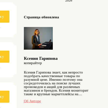
2026
ку
Страница обновлена
.
ку
Ксения Гарипова
копирайтер
.
Ксения Гарипова знает, как непросто
подобрать качественные товары по
разумной цене. Именно поэтому она
сосредоточилась на поиске лучших
промокодов и акций для различных
магазинов и брендов. Ксения мониторит
также и крупные маркетплейсы на
ку
актуальность скидок, тестирует купоны
Об Авторе
перед публикацией и делится только
теми предложениями, которые реально
.