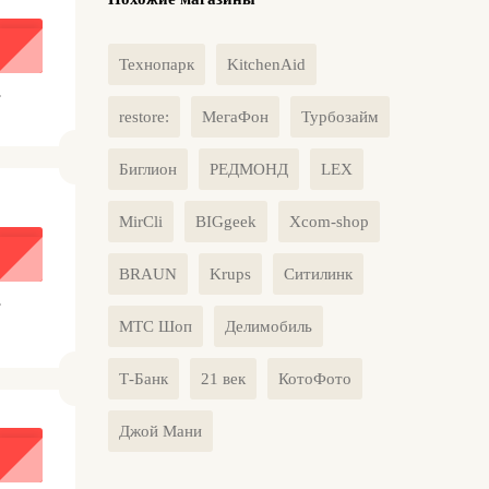
Технопарк
KitchenAid
.
restore:
МегаФон
Турбозайм
Биглион
РЕДМОНД
LEX
MirCli
BIGgeek
Xcom-shop
BRAUN
Krups
Ситилинк
.
МТС Шоп
Делимобиль
Т-Банк
21 век
КотоФото
Джой Мани