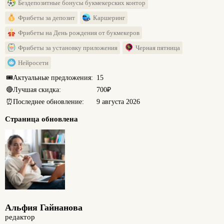
Бездепозитные бонусы букмекерских контор
Фрибеты за депозит
Каршеринг
Фрибеты на День рождения от букмекеров
Фрибеты за установку приложения
Черная пятница
Нейросети
🎟️
Актуальные предложения:
15
🔴
Лучшая скидка:
700₽
⏰
Последнее обновление:
9 августа 2026
Страница обновлена
Альфия Гайнанова
редактор