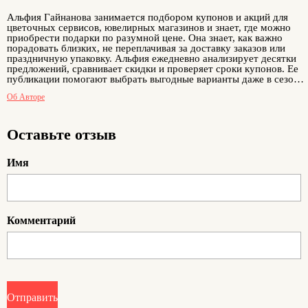
Альфия Гайнанова занимается подбором купонов и акций для
цветочных сервисов, ювелирных магазинов и знает, где можно
приобрести подарки по разумной цене. Она знает, как важно
порадовать близких, не переплачивая за доставку заказов или
праздничную упаковку. Альфия ежедневно анализирует десятки
предложений, сравнивает скидки и проверяет сроки купонов. Ее
публикации помогают выбрать выгодные варианты даже в сезон
повышенного спроса. Благодаря работе нашего опытного
Об Авторе
автора, пользователи могут подобрать себе и близким нужный
товар с приятной экономией и быть уверенными, что подарок
будет приятным.
Оставьте отзыв
Имя
Комментарий
Отправить