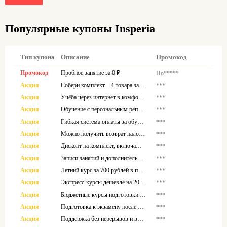
Популярные купоны Insperia
Тип купона
Описание
Промокод
Промокод
Пробное занятие за 0 ₽
По*****
Акция
Собери комплект – 4 товара за 0 рублей
***
Акция
Учёба через интернет в комфортный час
***
Акция
Обучение с персональным репетитором
***
Акция
Гибкая система оплаты за обучение
***
Акция
Можно получить возврат налога за учёбу
***
Акция
Дисконт на комплект, включающий 4 позиции
***
Акция
Записи занятий и дополнительные материалы в одном месте
***
Акция
Летний курс за 700 рублей в придачу при оплате годового от месяца
***
Акция
Экспресс-курсы дешевле на 200 ₽
***
Акция
Бюджетные курсы подготовки к ЕГЭ
***
Акция
Подготовка к экзамену после 9 класса с экономией
***
Акция
Поддержка без перерывов и выходных
***