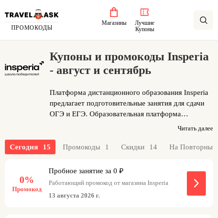
Магазины
Лучшие
ПРОМОКОДЫ
Купоны
Купоны и промокоды Insperia
- август и сентябрь
Платформа дистанционного образования Insperia
предлагает подготовительные занятия для сдачи
ОГЭ и ЕГЭ. Образовательная платформа
несколько лет работает на рынке, предлагая как
Читать далее
групповые, так и индивидуальные занятия с
квалифицированными преподавателями по
Сегодня
15
Промокоды
1
Скидки
14
На Повторный
основным экзаменационным дисциплинам.
Обучение строится на современных
Пробное занятие за 0 ₽
0%
интерактивных форматах и охватывает самые
Работающий промокод от магазина Insperia
востребованные направления итоговой
Промокод
13 августа 2026 г.
аттестации. Сервис выбирают учащиеся 9–11
классов, нацеленные на успешную сдачу итоговых