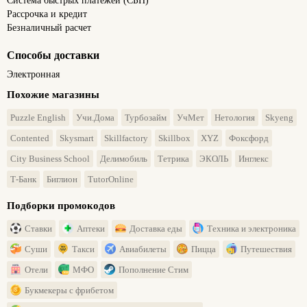
Система быстрых платежей (СБП)
Рассрочка и кредит
Безналичный расчет
Способы доставки
Электронная
Похожие магазины
Puzzle English
Учи.Дома
Турбозайм
УчМет
Нетология
Skyeng
Contented
Skysmart
Skillfactory
Skillbox
XYZ
Фоксфорд
City Business School
Делимобиль
Тетрика
ЭКОЛЬ
Инглекс
Т-Банк
Биглион
TutorOnline
Подборки промокодов
Ставки
Аптеки
Доставка еды
Техника и электроника
Суши
Такси
Авиабилеты
Пицца
Путешествия
Отели
МФО
Пополнение Стим
Букмекеры с фрибетом