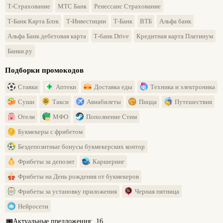
Т-Страхование
МТС Банк
Ренессанс Страхование
Т-Банк Карта Блэк
Т-Инвестиции
Т-Банк
ВТБ
Альфа банк
Альфа Банк дебетовая карта
Т-банк Drive
Кредитная карта Платинум
Банки.ру
Подборки промокодов
Ставки
Аптеки
Доставка еды
Техника и электроника
Суши
Такси
Авиабилеты
Пицца
Путешествия
Отели
МФО
Пополнение Стим
Букмекеры с фрибетом
Бездепозитные бонусы букмекерских контор
Фрибеты за депозит
Каршеринг
Фрибеты на День рождения от букмекеров
Фрибеты за установку приложения
Черная пятница
Нейросети
🎟️
Актуальные предложения:
16