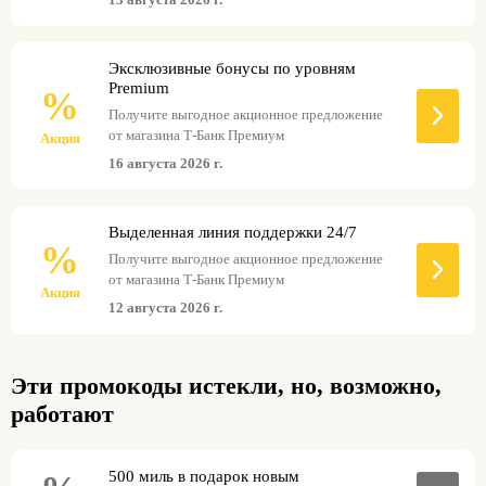
индивидуальное решение. Такой сервис
является дополнительным преимуществом
карты Т-Банк Premium, вместе с повышенным
Эксклюзивные бонусы по уровням
кэшбэком, страхованием и приоритетным
Premium
обслуживанием. Подробные условия и
%
дополнительные возможности консьерж-
Получите выгодное акционное предложение
сервиса можно узнать на официальном сайте
от магазина Т-Банк Премиум
Акция
Т-Банка.
16 августа 2026 г.
Выделенная линия поддержки 24/7
%
Получите выгодное акционное предложение
от магазина Т-Банк Премиум
Акция
12 августа 2026 г.
Эти промокоды истекли, но, возможно,
работают
500 миль в подарок новым