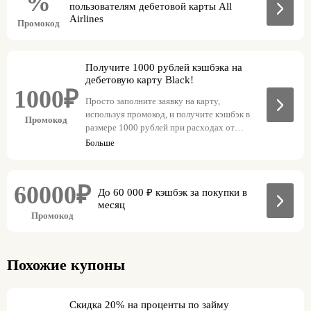
%
пользователям дебетовой карты All
Airlines
Промокод
Получите 1000 рублей кэшбэка на
дебетовую карту Black!
1000₽
Просто заполните заявку на карту,
используя промокод, и получите кэшбэк в
Промокод
размере 1000 рублей при расходах от
1000 рублей в течение 30 дней после
Больше
активации карты.
60000₽
До 60 000 ₽ кэшбэк за покупки в
месяц
Промокод
Похожие купоны
Скидка 20% на проценты по займу