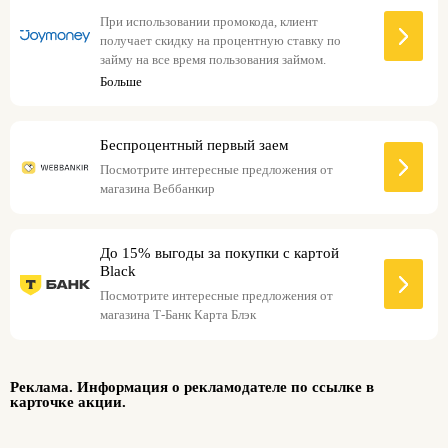
При использовании промокода, клиент
получает скидку на процентную ставку по
займу на все время пользования займом.
Больше
Однако, если займ не будет возвращен вовремя,
скидка будет отменена, и клиенту будут
начислены проценты за все время пользования
займом по обычной ставке 1% в день.
Беспроцентный первый заем
Посмотрите интересные предложения от
магазина Веббанкир
До 15% выгоды за покупки с картой
Black
Посмотрите интересные предложения от
магазина Т-Банк Карта Блэк
Реклама. Информация о рекламодателе по ссылке в
карточке акции.