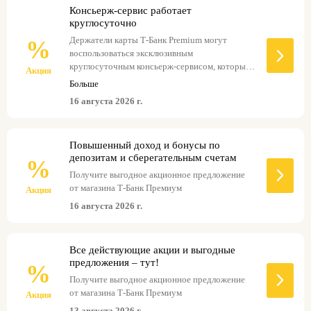
Консьерж-сервис работает
круглосуточно
Держатели карты Т-Банк Premium могут
%
воспользоваться эксклюзивным
круглосуточным консьерж-сервисом, который
Акция
поможет решить различные бытовые и
Больше
организационные вопросы. Этот сервис
16 августа 2026 г.
включает помощь с экстренным авторемонтом,
включая вызов эвакуатора, поиск проверенных
СТО и организацию ремонта в любом регионе.
Повышенный доход и бонусы по
Кроме того, специалисты сервиса помогут
депозитам и сберегательным счетам
забронировать столики в ресторанах, билеты
%
на мероприятия, отели или авиаперелеты,
Получите выгодное акционное предложение
учитывая все пожелания клиента. Консьерж
от магазина Т-Банк Премиум
Акция
также может помочь с подбором редких,
16 августа 2026 г.
эксклюзивных или персонализированных
подарков и организовать их доставку. Также
доступен подбор проверенного персонала для
Все действующие акции и выгодные
помощи в быту, таких как няни,
предложения – тут!
домработницы, репетиторы или сиделки.
%
Услуга доступна 24/7 по телефону или через
Получите выгодное акционное предложение
мобильное приложение, и персональный
от магазина Т-Банк Премиум
Акция
менеджер всегда готов предложить
13 августа 2026 г.