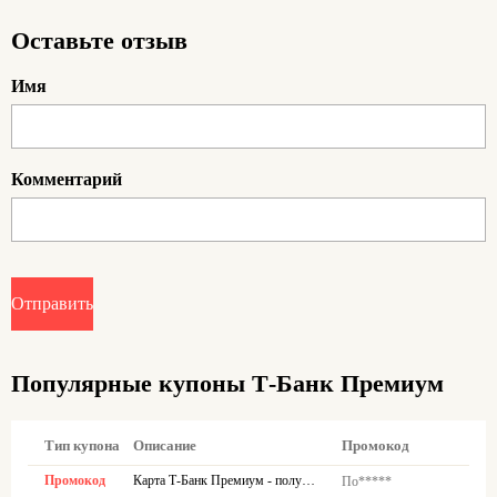
доступ к честным скидкам и могут быть уверены в их
актуальности в любой момент.
Оставьте отзыв
Имя
Комментарий
Отправить
Популярные купоны Т-Банк Премиум
Тип купона
Описание
Промокод
Промокод
Карта Т-Банк Премиум - получайте кешбэк до 60000 ₽ в месяц
По*****