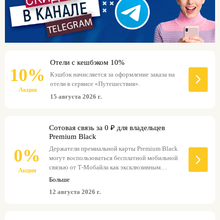
предоставляя клиентам новые возможности
случае невыполнения условий, клиенту будет
для экономии.
взиматься абонентская плата в стандартном
размере. Более подробную информацию об
акции, включая возможные изменения тарифов
и исключения, можно уточнить на
официальном сайте. Т-Банк оставляет за собой
Отели с кешбэком 10%
право вносить изменения в условия
10%
программы, предварительно уведомляя
Кэшбэк начисляется за оформление заказа на
клиентов.
отели в сервисе «Путешествия».
Акция
15 августа 2026 г.
Сотовая связь за 0 ₽ для владельцев
Premium Black
Держатели премиальной карты Premium Black
0%
могут воспользоваться бесплатной мобильной
связью от Т-Мобайла как эксклюзивным
Акция
бонусом. Это предложение включает
Больше
безлимитные звонки на все мобильные и
12 августа 2026 г.
городские номера оператора Т-Мобайл по
всей России, без ограничений по времени или
количеству вызовов. Для активации этого