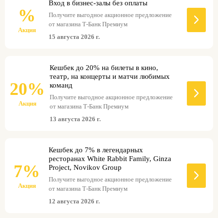
Вход в бизнес-залы без оплаты
предложения необходимо использовать сим-
%
карту Т-Мобайла, зарегистрированную на
Получите выгодное акционное предложение
держателя карты Premium Black. Это
от магазина Т-Банк Премиум
Акция
уникальное преимущество поможет
15 августа 2026 г.
значительно сэкономить на мобильной связи,
особенно для активных пользователей, часто
совершающих звонки. Кроме того, держатели
Кешбек до 20% на билеты в кино,
карты Premium Black получают другие
театр, на концерты и матчи любимых
привилегии, такие как повышенный кэшбэк,
20%
команд
персональный менеджер и приоритетное
обслуживание. Условия используемых услуг
Получите выгодное акционное предложение
Акция
могут быть изменены банком с
от магазина Т-Банк Премиум
предварительным уведомлением клиентов.
13 августа 2026 г.
Более подробную информацию о тарифах и
акциях можно найти на официальном сайте
банка.
Кешбек до 7% в легендарных
ресторанах White Rabbit Family, Ginza
7%
Project, Novikov Group
Получите выгодное акционное предложение
Акция
от магазина Т-Банк Премиум
12 августа 2026 г.