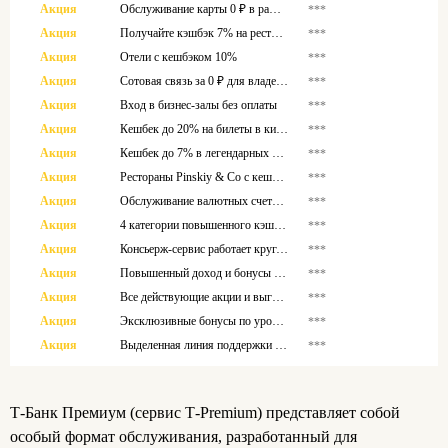
Акция
Обслуживание карты 0 ₽ в рамках сервиса Premium
***
Акция
Получайте кэшбэк 7% на рестораны
***
Акция
Отели с кешбэком 10%
***
Акция
Сотовая связь за 0 ₽ для владельцев Premium Black
***
Акция
Вход в бизнес-залы без оплаты
***
Акция
Кешбек до 20% на билеты в кино, театр, на концерты и матчи любимых команд
***
Акция
Кешбек до 7% в легендарных ресторанах White Rabbit Family, Ginza Project, Novikov Group
***
Акция
Рестораны Pinskiy & Co с кешбэком до 10%
***
Акция
Обслуживание валютных счетов – 0 рублей!
***
Акция
4 категории повышенного кэшбэка на выбор
***
Акция
Консьерж-сервис работает круглосуточно
***
Акция
Повышенный доход и бонусы по депозитам и сберегательным счетам
***
Акция
Все действующие акции и выгодные предложения – тут!
***
Акция
Эксклюзивные бонусы по уровням Premium
***
Акция
Выделенная линия поддержки 24/7
***
Т‑Банк Премиум (сервис T‑Premium) представляет собой
особый формат обслуживания, разработанный для