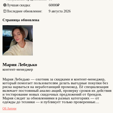
🔴
Лучшая скидка:
60000₽
⏰
Последнее обновление:
9 августа 2026
Страница обновлена
Мария Лебедько
контент-менеджер
Мария Лебедько — охотник за скидками и контент-менеджер,
который помогает пользователям делать выгодные покупки без
риска нарваться на неработающий промокод. Её специализация
включает постоянный анализ акций, проверку сроков их действия
и тестирование новых скидочных предложений от брендов.
Мария следит за обновлениями в разных категориях — от
одежды до техники — и публикует только проверенные
промокоды. Её подход основан на ответственности и внимании к
Об Авторе
деталям. Благодаря её работе пользователи сайта получают