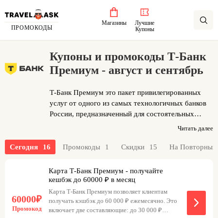
Магазины
Лучшие
ПРОМОКОДЫ
Купоны
Купоны и промокоды Т-Банк
Премиум - август и сентябрь
Т-Банк Премиум это пакет привилегированных
услуг от одного из самых технологичных банков
России, предназначенный для состоятельных
клиентов. Уникальное предложение Т-Банк
Читать далее
Премиум заключается в предоставлении целого
комплекса финансовых и лайфстайл-привилегий,
Сегодня
16
Промокоды
1
Скидки
15
На Повторный
которые делают жизнь клиента комфортнее и
выгоднее. В набор услуг входят эксклюзивные
Карта Т-Банк Премиум - получайте
карты с увеличенным кешбэком и расширенными
кешбэк до 60000 ₽ в месяц
лимитами, а также бесплатный доступ в бизнес-
Карта Т-Банк Премиум позволяет клиентам
60000₽
залы аэропортов по всему миру. Чтобы ощутить
получать кэшбэк до 60 000 ₽ ежемесячно. Это
Промокод
включает две составляющие: до 30 000 ₽
все выгоды премиального сервиса, можно