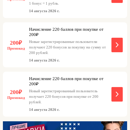
1 бонус = 1 рубль.
ответственность перед клиентами. Участвовать в
розыгрышах можно всего в несколько кликов через
14 августа 2026 г.
сайт или мобильное приложение, а также в
многочисленных офлайн-точках по всей стране.
Действует выгодная бонусная программа и
Начисление 220 баллов при покупке от
200₽
регулярные акции, которые позволяют экономить
200₽
Новые зарегистрированные пользователи
на покупке билетов. Например, новым
получают 220 бонусов за покупку на сумму от
пользователям доступны промокоды СТОЛОТО
Промокод
200 рублей.
для получения дополнительных бонусов.
14 августа 2026 г.
Начисление 220 баллов при покупке от
200₽
200₽
Новый зарегистрированный пользователь
получает 220 бонусов при покупке от 200
Промокод
рублей.
14 августа 2026 г.