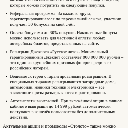
которые можно потратить на следующие покупки.
Реферальная программа. За каждого друга,
зарегистрировавшегося по персональной ссылке, участник
получает 30 бонусов на свой счёт.
Оплата бонусами до 30% покупки. Накопленные бонусы
можно использовать для частичной оплаты любых
лотерейных билетов, представленных на сайте.
Розыгрыш Джекпота «Русское лото». Минимальный
гарантированный Джекпот составляет 800 000 000 рублей –
это один из крупнейших призовых фондов среди всех
российских лотерей.
Вещевые лотереи с гарантированным розыгрышем. В
специальных тиражах разыгрываются загородные дома,
автомобили, новинки техники и электроники – все
заявленные призы разыгрываются гарантированно.
Автовыплаты выигрышей. При включённой опции в личном
кабинете выигрыши до 14 999 рублей автоматически
поступают в кошелёк пользователя без дополнительных
действий.
Актуальные акции и промокоды «Столото» также можно