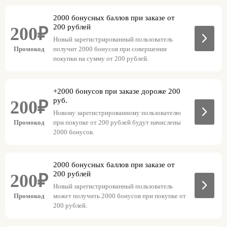
2000 бонусных баллов при заказе от
200 рублей
200₽
Новый зарегистрированный пользователь
получит 2000 бонусов при совершении
Промокод
покупки на сумму от 200 рублей.
+2000 бонусов при заказе дороже 200
руб.
200₽
Новому зарегистрированному пользователю
при покупке от 200 рублей будут начислены
Промокод
2000 бонусов.
2000 бонусных баллов при заказе от
200 рублей
200₽
Новый зарегистрированный пользователь
может получить 2000 бонусов при покупке от
Промокод
200 рублей.