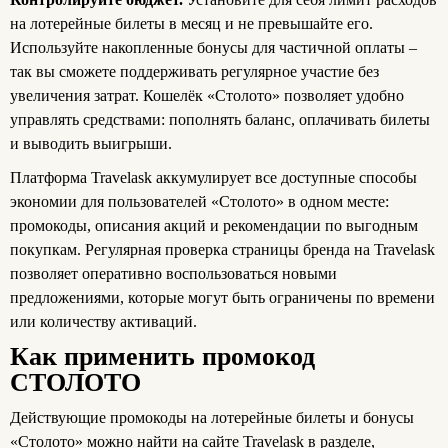
на лотерейные билеты в месяц и не превышайте его.
Используйте накопленные бонусы для частичной оплаты –
так вы сможете поддерживать регулярное участие без
увеличения затрат. Кошелёк «Столото» позволяет удобно
управлять средствами: пополнять баланс, оплачивать билеты
и выводить выигрыши.
Платформа Travelask аккумулирует все доступные способы
экономии для пользователей «Столото» в одном месте:
промокоды, описания акций и рекомендации по выгодным
покупкам. Регулярная проверка страницы бренда на Travelask
позволяет оперативно воспользоваться новыми
предложениями, которые могут быть ограничены по времени
или количеству активаций.
Как применить промокод
СТОЛОТО
Действующие промокоды на лотерейные билеты и бонусы
«Столото» можно найти на сайте Travelask в разделе,