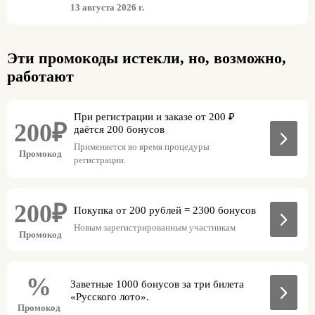
13 августа 2026 г.
Эти промокоды истекли, но, возможно,
работают
При регистрации и заказе от 200 ₽
200₽
даётся 200 бонусов
Применяется во время процедуры
Промокод
регистрации.
200₽
Покупка от 200 рублей = 2300 бонусов
Новым зарегистрированным участникам
Промокод
%
Заветные 1000 бонусов за три билета
«Русского лото».
Промокод