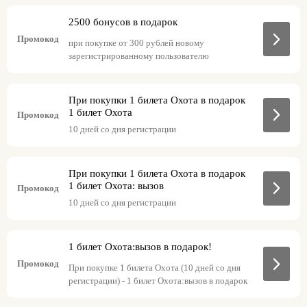
2500 бонусов в подарок
Промокод
при покупке от 300 рублей новому
зарегистрированному пользователю
При покупки 1 билета Охота в подарок
1 билет Охота
Промокод
10 дней со дня регистрации
При покупки 1 билета Охота в подарок
1 билет Охота: вызов
Промокод
10 дней со дня регистрации
1 билет Охота:вызов в подарок!
Промокод
При покупке 1 билета Охота (10 дней со дня
регистрации) - 1 билет Охота:вызов в подарок