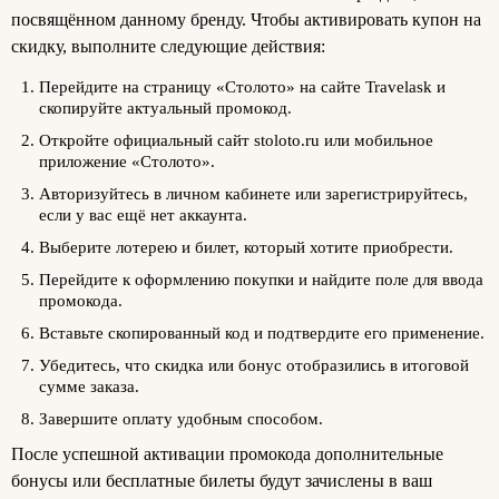
посвящённом данному бренду. Чтобы активировать купон на
скидку, выполните следующие действия:
Перейдите на страницу «Столото» на сайте Travelask и
скопируйте актуальный промокод.
Откройте официальный сайт stoloto.ru или мобильное
приложение «Столото».
Авторизуйтесь в личном кабинете или зарегистрируйтесь,
если у вас ещё нет аккаунта.
Выберите лотерею и билет, который хотите приобрести.
Перейдите к оформлению покупки и найдите поле для ввода
промокода.
Вставьте скопированный код и подтвердите его применение.
Убедитесь, что скидка или бонус отобразились в итоговой
сумме заказа.
Завершите оплату удобным способом.
После успешной активации промокода дополнительные
бонусы или бесплатные билеты будут зачислены в ваш