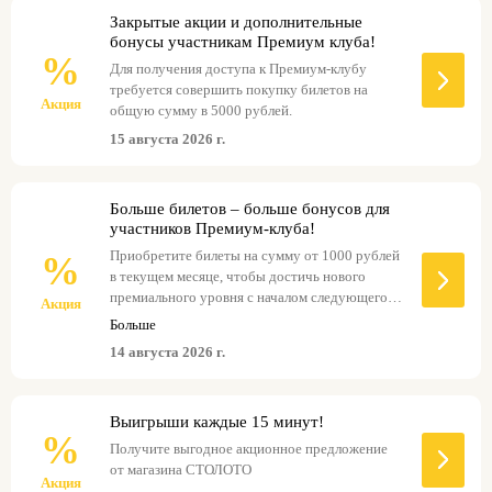
Закрытые акции и дополнительные
бонусы участникам Премиум клуба!
%
Для получения доступа к Премиум-клубу
требуется совершить покупку билетов на
Акция
общую сумму в 5000 рублей.
15 августа 2026 г.
Больше билетов – больше бонусов для
участников Премиум-клуба!
Приобретите билеты на сумму от 1000 рублей
%
в текущем месяце, чтобы достичь нового
премиального уровня с началом следующего
Акция
месяца. Для увеличения уровня и получения
Больше
дополнительных преимуществ приобретайте
14 августа 2026 г.
больше билетов.
Выигрыши каждые 15 минут!
%
Получите выгодное акционное предложение
от магазина СТОЛОТО
Акция