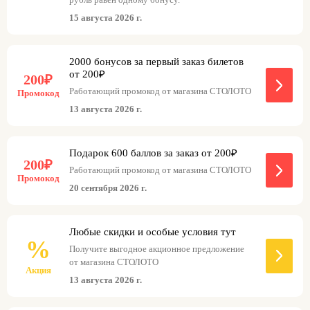
15 августа 2026 г.
2000 бонусов за первый заказ билетов
от 200₽
200₽
Работающий промокод от магазина СТОЛОТО
Промокод
13 августа 2026 г.
Подарок 600 баллов за заказ от 200₽
200₽
Работающий промокод от магазина СТОЛОТО
Промокод
20 сентября 2026 г.
Любые скидки и особые условия тут
%
Получите выгодное акционное предложение
от магазина СТОЛОТО
Акция
13 августа 2026 г.