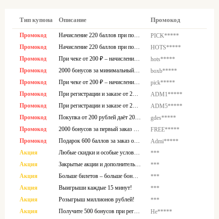
Тип купона
Описание
Промокод
Промокод
Начисление 220 баллов при покупке от 200₽
PICK*****
Промокод
Начисление 220 баллов при покупке от 200₽
HOTS*****
Промокод
При чеке от 200 ₽ – начисление 2000 бонусов
hots*****
Промокод
2000 бонусов за минимальный заказ от 200 ₽
boxb*****
Промокод
При чеке от 200 ₽ – начисление 2000 бонусов
pick*****
Промокод
При регистрации и заказе от 200 ₽ даётся 200 бонусов
ADM1*****
Промокод
При регистрации и заказе от 200 ₽ даётся 200 бонусов
ADM5*****
Промокод
Покупка от 200 рублей даёт 2000 баллов по промокоду
gdes*****
Промокод
2000 бонусов за первый заказ билетов от 200₽
FREE*****
Промокод
Подарок 600 баллов за заказ от 200₽
Admi*****
Акция
Любые скидки и особые условия тут
***
Акция
Закрытые акции и дополнительные бонусы участникам Премиум клуба!
***
Акция
Больше билетов – больше бонусов для участников Премиум-клуба!
***
Акция
Выигрыши каждые 15 минут!
***
Акция
Розыгрыш миллионов рублей!
***
Акция
Получите 500 бонусов при регистрации нового игрока
Не*****