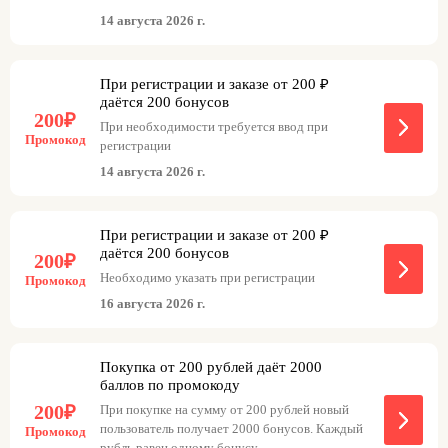
14 августа 2026 г.
При регистрации и заказе от 200 ₽
даётся 200 бонусов
200₽
При необходимости требуется ввод при
Промокод
регистрации
14 августа 2026 г.
При регистрации и заказе от 200 ₽
даётся 200 бонусов
200₽
Необходимо указать при регистрации
Промокод
16 августа 2026 г.
Покупка от 200 рублей даёт 2000
баллов по промокоду
200₽
При покупке на сумму от 200 рублей новый
пользователь получает 2000 бонусов. Каждый
Промокод
рубль равен одному бонусу.