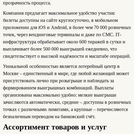
прозрачность процесса.
Компания предлагает максимальное удобство участия:
билеты доступны на сайте круглосуточно, в мобильном
приложении для iOS и Android, в более чем 70 000 розничных
точек, через вендинговые терминалы и даже по СМС. IT-
инфраструктура обрабатывает около 600 тиражей в сутки и
выплачивает более 500 000 выигрышей ежедневно, что
свидетельствует о высокой надёжности и масштабе операций.
Уникальной особенностью является лотерейный центр в
Москве – единственный в мире, где любой желающий может
присутствовать лично при розыгрыше и наблюдать за
формированием выигрышных комбинаций. Выплаты
организованы максимально удобно: мелкие выигрыши
зачисляются автоматически, средние – доступны в розничных
точках с различными лимитами, а крупные – перечисляются
безналичным переводом на банковский счёт.
Ассортимент товаров и услуг