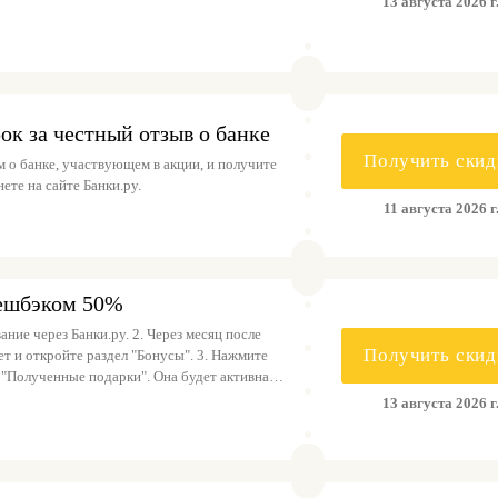
13 августа 2026 г
х на карту по курсу 1 банкиман = 1 рубль.
ок за честный отзыв о банке
Получить скид
о банке, участвующем в акции, и получите
ете на сайте Банки.ру.
11 августа 2026 г
кешбэком 50%
ние через Банки.ру. 2. Через месяц после
Получить скид
т и откройте раздел "Бонусы". 3. Нажмите
 "Полученные подарки". Она будет активна в
ые банкимани будут доступны на вашем счету
13 августа 2026 г
окупки сертификатов в онлайн-магазинах или
1 рубль).