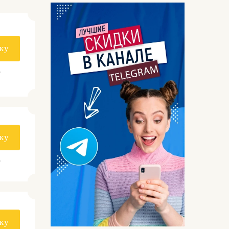
ку
.
ку
.
ку