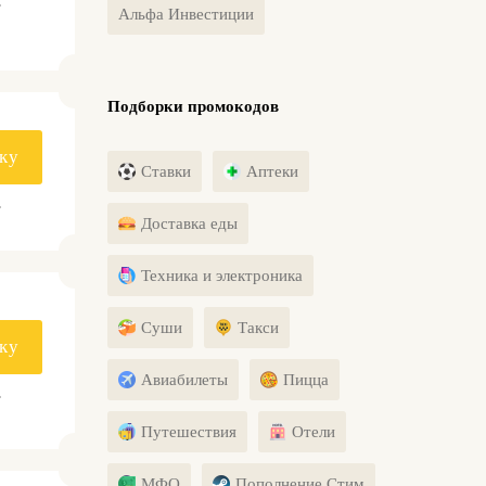
.
Альфа Инвестиции
Подборки промокодов
ку
Ставки
Аптеки
.
Доставка еды
Техника и электроника
Суши
Такси
ку
Авиабилеты
Пицца
.
Путешествия
Отели
МФО
Пополнение Стим