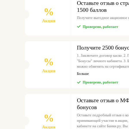
Оставьте отзыв о ст
%
1500 баллов
Получите выгодное акционное 
Акция
Проверено, работает
Получите 2500 бону
1. Заключите договор каско. 2.
%
"Бонусы" личного кабинета. 3. 
можно обменять на сертификаты
Акция
банкимани = 1 рубль.
Больше
Проверено, работает
Оставьте отзыв о МФ
бонусов
%
Оставьте подробный отзыв о к
принимающей участие в акции, 
кабинете на сайте Банки.ру. В
Акция