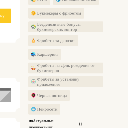
Букмекеры с фрибетом
ку
Бездепозитные бонусы
.
букмекерских контор
Фрибеты за депозит
Каршеринг
Фрибеты на День рождения от
букмекеров
Фрибеты за установку
приложения
Черная пятница
Нейросети
🎟️
Актуальные
11
предложения: