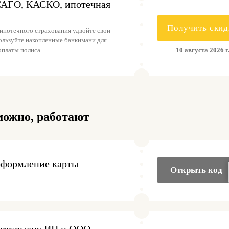
САГО, КАСКО, ипотечная
Получить скид
ипотечного страхования удвойте свои
ользуйте накопленные банкимани для
10 августа 2026 г
оплаты полиса.
можно, работают
 оформление карты
Открыть код
 открытия ИП и ООО