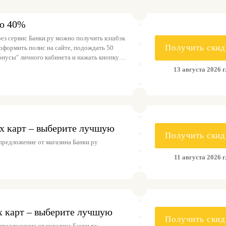
до 40%
ез сервис Банки.ру можно получить кэшбэк
Получить скид
оформить полис на сайте, подождать 50
Бонусы" личного кабинета и нажать кнопку
. Бонусы поступят на счет в течение 180
13 августа 2026 г
х карт – выберите лучшую
Получить скид
предложение от магазина Банки.ру
11 августа 2026 г
х карт – выберите лучшую
Получить скид
предложение от магазина Банки.ру