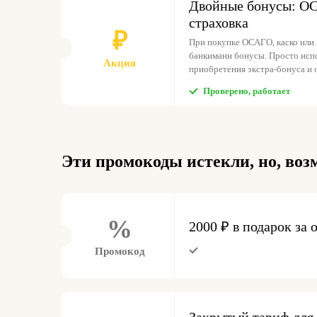
Двойные бонусы: О
страховка
₽
При покупке ОСАГО, каско или 
банкимани бонусы. Просто исп
Акция
приобретения экстра-бонуса и 
Проверено, работает
Эти промокоды истекли, но, воз
%
2000 ₽ в подарок за
Промокод
Закрытый тариф для