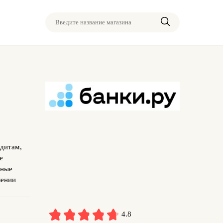
Введите название магазина
едитам,
е
вные
лении
4.8