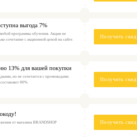
оступна выгода 7%
 любой программы обучения. Акции не
Получить скид
ко сочетание с акционной ценой на сайте.
ию 13% для вашей покупки
дками, но не сочетается с промокодами.
Получить скид
составляет 80%.
окоду!
Получить скид
ожения от магазина BRANDSHOP