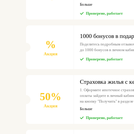
онлайн-магазинов или вывести и
Больше
Проверено, работает
1000 бонусов в подар
%
Поделитесь подробным отзывом 
до 1000 бонусов в личном кабин
Акция
Проверено, работает
Страховка жилья с 
1. Оформите ипотечное страхова
50%
оплаты зайдите в личный кабине
на кнопку "Получить" в разделе
Акция
течение 30 дней. 4. Начисленн
Больше
- их можно использовать для п
Проверено, работает
вывести на карту (1 банкиман = 