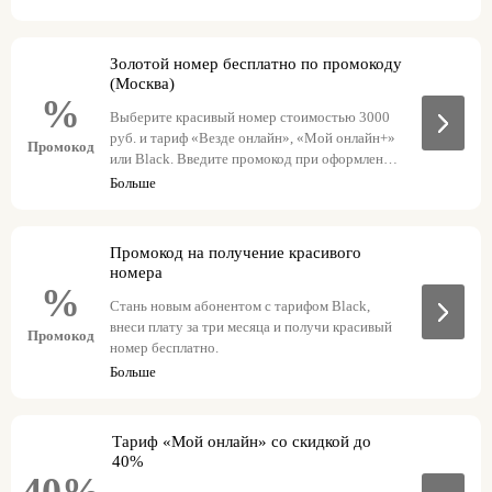
goldnnov3 с тарифом «Везде онлайн»
goldnnov с тарифом «Мой онлайн+»
goldnnov1 с тарифом Black
Золотой номер бесплатно по промокоду
(Москва)
%
Выберите красивый номер стоимостью 3000
руб. и тариф «Везде онлайн», «Мой онлайн+»
Промокод
или Black. Введите промокод при оформлении
заказа – красивый номер станет бесплатным.
Больше
goldmsk с тарифом «Мой онлайн+»
goldmsk1 с тарифом Black
goldmsk3 с тарифом «Везде онлайн»
Промокод на получение красивого
номера
%
Стань новым абонентом с тарифом Black,
внеси плату за три месяца и получи красивый
Промокод
номер бесплатно.
Больше
Тариф «Мой онлайн» со скидкой до
40%
40%