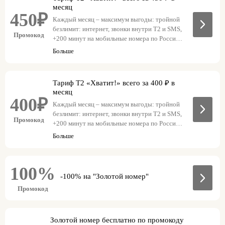
месяц
450₽
Каждый месяц – максимум выгоды: тройной
безлимит: интернет, звонки внутри T2 и SMS,
Промокод
+200 минут на мобильные номера по России,
по промокоду – тариф всего за 450 ₽ в месяц.
Больше
Для оформления SIM-карты с промокодом
перейдите по ссылке и добавьте тариф
«Хватит!» в корзину – скидка применится
Тариф T2 «Хватит!» всего за 400 ₽ в
автоматически. ГЕО: Москва и МО.
месяц
400₽
Каждый месяц – максимум выгоды: тройной
безлимит: интернет, звонки внутри T2 и SMS,
Промокод
+200 минут на мобильные номера по России,
по промокоду – тариф всего за 400 ₽ в месяц.
Больше
ГЕО: Красноярск, Ростов, Санкт-Петербург и
ЛО.
100%
-100% на "Золотой номер"
Промокод
Золотой номер бесплатно по промокоду