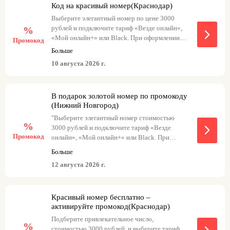
Код на красивый номер(Краснодар)
goldkazan1 с тарифом Black
Выберите элегантный номер по цене 3000
рублей и подключите тариф «Везде онлайн»,
%
«Мой онлайн+» или Black. При оформлении
Промокод
заказа введите промокод, и элегантный номер
Больше
станет бесплатным. goldkrasnodar3 с тарифом
10 августа 2026 г.
«Везде онлайн» goldkrasnodar с тарифом «Мой
онлайн+» goldkrasnodar1 с тарифом Black
В подарок золотой номер по промокоду
(Нижний Новгород)
"Выберите элегантный номер стоимостью
%
3000 рублей и подключите тариф «Везде
Промокод
онлайн», «Мой онлайн+» или Black. При
оформлении заказа введите промокод, чтобы
Больше
получить элегантный номер бесплатно."
goldnnov3 с тарифом «Везде онлайн»
12 августа 2026 г.
goldnnov с тарифом «Мой онлайн+»
goldnnov1 с тарифом Black
Красивый номер бесплатно –
активируйте промокод(Краснодар)
Подберите привлекательное число,
%
стоимостью 3000 рублей, и выберите тариф