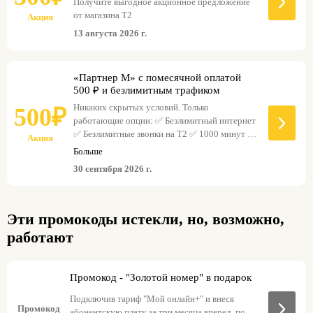
Получите выгодное акционное предложение
от магазина Т2
Акция
13 августа 2026 г.
«Партнер М» с помесячной оплатой
500 ₽ и безлимитным трафиком
Никаких скрытых условий. Только
500₽
работающие опции: ✅ Безлимитный интернет
✅ Безлимитные звонки на Т2 ✅ 1000 минут на
Акция
других операторов ✅ 200 SMS для важных
Больше
сообщений Стоимость: 500 ₽ в месяц
30 сентября 2026 г.
Единоразовая плата за подключение – 100 ₽
Важно: предложение доступно только для
новых клиентов. Успейте воспользоваться
акцией!
Эти промокоды истекли, но, возможно,
работают
Промокод - "Золотой номер" в подарок
Подключив тариф "Мой онлайн+" и внеся
Промокод
абонентскую плату за три месяца вперед, по