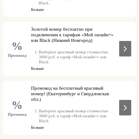
Black.
Больше
Заполните личные данные и укажите
способ получения SIM-карты.
Введите промокод при оформлении заказа
Золотой номер бесплатно при
– красивый номер будет бесплатным
подключении к тарифам «Мой онлайн+»
Стоимость подключения станет равной
или Black (Нижний Новгород)
абонентской плате за выбранный тариф на
%
ближайшие 3 месяца.
Выберите красивый номер стоимостью
Заберите заказ, оплатите его и пользуйтесь
Промокод
3000 руб. и тариф «Мой онлайн+» или
красивым номером бесплатно.
Black.
Больше
Заполните личные данные и укажите
способ получения SIM-карты.
Введите промокод при оформлении заказа
Промокод на бесплатный красивый
– красивый номер будет бесплатным
номер! (Екатеринбург и Свердловская
Стоимость подключения станет равной
обл.)
абонентской плате за выбранный тариф на
%
ближайшие 3 месяца.
Выберите красивый номер стоимостью
Заберите заказ, оплатите его и пользуйтесь
Промокод
3000 руб. и тариф «Мой онлайн+» или
красивым номером бесплатно.
Black.
Больше
Заполните личные данные и укажите
способ получения SIM-карты.