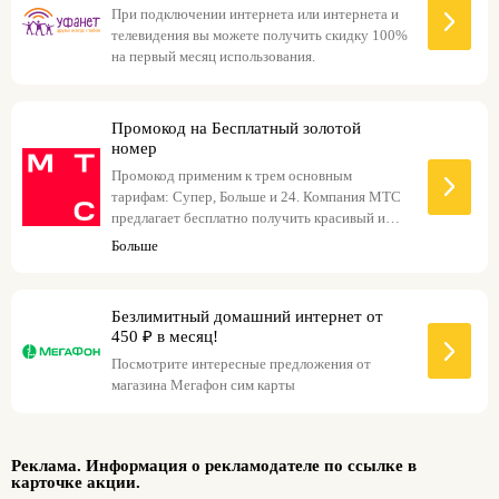
При подключении интернета или интернета и
телевидения вы можете получить скидку 100%
на первый месяц использования.
Промокод на Бесплатный золотой
номер
Промокод применим к трем основным
тарифам: Супер, Больше и 24. Компания МТС
предлагает бесплатно получить красивый и
запоминающийся золотой номер при
Больше
использовании специального промокода. Такой
номер подчеркнет ваш статус, будет легко
запоминаться и выделит вас среди других
Безлимитный домашний интернет от
абонентов. Подключение осуществляется
450 ₽ в месяц!
через технологию eSIM, что позволяет
Посмотрите интересные предложения от
активировать номер без физической SIM-карты
магазина Мегафон сим карты
и пользоваться всеми преимуществами
мобильной связи. Оформление происходит
быстро и удобно – достаточно использовать
промокод при подключении. Доступны
Реклама. Информация о рекламодателе по ссылке в
различные комбинации цифр, включая
карточке акции.
повторяющиеся и последовательные