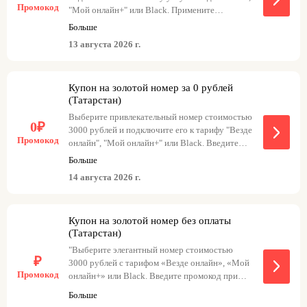
Промокод
"Мой онлайн+" или Black. Примените
промокод при оформлении заказа - и ваш
Больше
прекрасный номер станет бесплатным. Вот
13 августа 2026 г.
некоторые из вариантов, которые вы можете
выбрать: goldekt3 с тарифом "Везде онлайн",
goldekt с тарифом "Мой онлайн+", goldekt1 с
Купон на золотой номер за 0 рублей
тарифом Black.
(Татарстан)
Выберите привлекательный номер стоимостью
0₽
3000 рублей и подключите его к тарифу "Везде
Промокод
онлайн", "Мой онлайн+" или Black. Введите
промокод при оформлении заказа, и
Больше
привлекательный номер станет бесплатным.
14 августа 2026 г.
Примеры промокодов: - goldkazan3 с тарифом
"Везде онлайн" - goldkazan с тарифом "Мой
онлайн+" - goldkazan1 с тарифом Black
Купон на золотой номер без оплаты
(Татарстан)
"Выберите элегантный номер стоимостью
₽
3000 рублей с тарифом «Везде онлайн», «Мой
Промокод
онлайн+» или Black. Введите промокод при
заказе, и вы получите выбранный номер
Больше
Промокод goldkazan3 с тарифом «Везде
бесплатно."