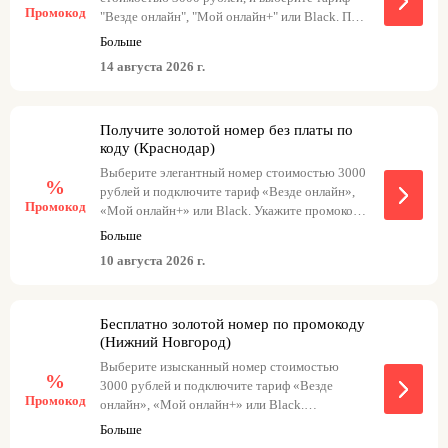
Промокод
"Везде онлайн", "Мой онлайн+" или Black. При
оформлении заказа введите промокод и ваше
Больше
привлекательное число станет бесплатным. К
14 августа 2026 г.
примеру, goldkrasnodar3 соответствует тарифу
"Везде онлайн", а goldkrasnodar соответствует
тарифу "Мой онлайн+" и goldkrasnodar1 идет с
Получите золотой номер без платы по
тарифом Black.
коду (Краснодар)
Выберите элегантный номер стоимостью 3000
%
рублей и подключите тариф «Везде онлайн»,
Промокод
«Мой онлайн+» или Black. Укажите промокод
при оформлении заказа – изысканный номер
Больше
станет бесплатным. Номер goldkrasnodar3 с
10 августа 2026 г.
тарифом «Везде онлайн» Номер goldkrasnodar
с тарифом «Мой онлайн+» Номер
goldkrasnodar1 с тарифом Black
Бесплатно золотой номер по промокоду
(Нижний Новгород)
Выберите изысканный номер стоимостью
%
3000 рублей и подключите тариф «Везде
Промокод
онлайн», «Мой онлайн+» или Black.
Примените промокод при оформлении заказа,
Больше
чтобы получить изысканный номер бесплатно.