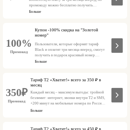
промокоду можно бесплатно получить
красивый номер, стоимость которого
Больше
составляет 3000 рублей. Специальное
предложение действует в ограниченный
период времени.
Купон -100% скидка на "Золотой
номер"
100%
Пользователи, которые оформят тариф
Black и оплатят три месяца вперед, смогут
Промокод
получить в подарок красивый номер.
Промокод действует в течение
Больше
определенного периода.
Тариф T2 «Хватит!» всего за 350 ₽ в
месяц
350₽
Каждый месяц – максимум выгоды: тройной
безлимит: интернет, звонки внутри T2 и SMS,
Промокод
+200 минут на мобильные номера по России,
по промокоду – тариф всего за 350 ₽ в месяц.
Больше
ГЕО: Краснодар.
Тариф T2 «Хватит!» всего за 450 ₽ в