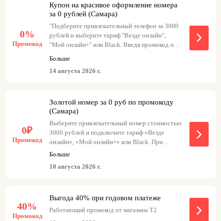
Купон на красивое оформление номера
тарифом Black
за 0 рублей (Самара)
"Подберите привлекательный телефон за 3000
0%
рублей и выберите тариф "Везде онлайн",
Промокод
"Мой онлайн+" или Black. Введя промокод при
оформлении заказа, вы получите выбранный
Больше
goldsamara3 с тарифом «Везде онлайн»
номер бесплатно."
14 августа 2026 г.
goldsamara с тарифом «Мой онлайн+»
goldsamara1 с тарифом Black
Золотой номер за 0 руб по промокоду
(Самара)
Выберите привлекательный номер стоимостью
0₽
3000 рублей и подключите тариф «Везде
Промокод
онлайн», «Мой онлайн+» или Black. При
оформлении заказа используйте промокод, и
Больше
выбранный номер станет бесплатным.
10 августа 2026 г.
Варианты для подключения: - goldsamara3 с
тарифом «Везде онлайн» - goldsamara с
тарифом «Мой онлайн+» - goldsamara1 с
Выгода 40% при годовом платеже
тарифом Black.
40%
Работающий промокод от магазина Т2
Промокод