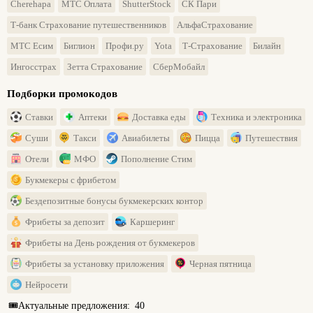
Cherehapa
МТС Оплата
ShutterStock
СК Пари
Т-банк Страхование путешественников
АльфаСтрахование
МТС Есим
Биглион
Профи.ру
Yota
Т-Страхование
Билайн
Ингосстрах
Зетта Страхование
СберМобайл
Подборки промокодов
Ставки
Аптеки
Доставка еды
Техника и электроника
Суши
Такси
Авиабилеты
Пицца
Путешествия
Отели
МФО
Пополнение Стим
Букмекеры с фрибетом
Бездепозитные бонусы букмекерских контор
Фрибеты за депозит
Каршеринг
Фрибеты на День рождения от букмекеров
Фрибеты за установку приложения
Черная пятница
Нейросети
🎟️
Актуальные предложения:
40