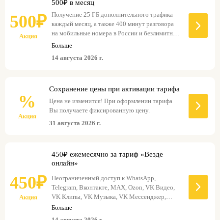
500₽ в месяц
Получение 25 ГБ дополнительного трафика
500₽
каждый месяц, а также 400 минут разговора
на мобильные номера в России и безлимитные
Акция
звонки на номера T2 в России.
Больше
14 августа 2026 г.
Сохранение цены при активации тарифа
%
Цена не изменится! При оформлении тарифа
Вы получаете фиксированную цену.
Акция
31 августа 2026 г.
450₽ ежемесячно за тариф «Везде
онлайн»
450₽
Неограниченный доступ к WhatsApp,
Telegram, Вконтакте, MAX, Ozon, VK Видео,
VK Клипы, VK Музыка, VK Мессенджер,
Акция
Одноклассники, Wildberries, Lamoda, и Авито.
Больше
Этот тарифный план предназначен для
использования на мобильных телефонах,
14 августа 2026 г.