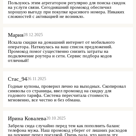
Пользуюсь этим агрегатором регулярно для поиска скидок
на услуги связи. Сегодняшний промокод обеспечил
хорошую выгоду при покупке красивого номера. Никаких
сложностей с активацией не возникло.
Мария
28.12.2025
Искала скидки на домашний интернет от мобильного
оператора. Наткнулась на ваш список предложений.
Промокод помог существенно снизить затраты на
подключение роутера и сети. Сервис подбора кодов
отличный!
Стас_94
26.11.2025
Годные купоны, проверил лично на выходных. Скопировал
символы со страницы, ввел промокод на скидку для
годового тарифа. Система пересчитала стоимость
мгновенно, все честно и без обмана.
Ирина Ковалева
20.10.2025
Забрела сюда случайно перед тем как пополнить баланс
телефона мужа. Наш промокод уберег от лишних расходов
на роуминг перед поездкой. Очень рада, что нашла эту