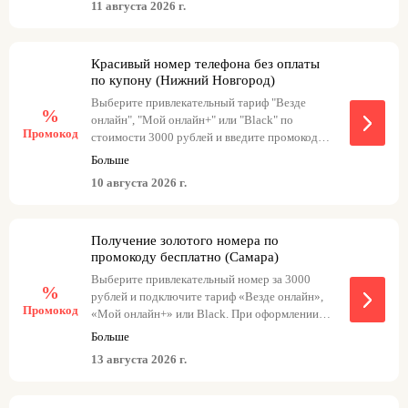
11 августа 2026 г.
- goldnnov3 с тарифом «Везде онлайн» -
goldnnov с тарифом «Мой онлайн+» -
goldnnov1 с тарифом Black
Красивый номер телефона без оплаты
по купону (Нижний Новгород)
Выберите привлекательный тариф "Везде
%
онлайн", "Мой онлайн+" или "Black" по
Промокод
стоимости 3000 рублей и введите промокод
при оформлении заказа - привлекательный
Больше
тариф станет доступным бесплатно. Варианты
10 августа 2026 г.
использования промокода: goldnnov3 с
тарифом "Везде онлайн", goldnnov с тарифом
"Мой онлайн+" и goldnnov1 с тарифом Black.
Получение золотого номера по
промокоду бесплатно (Самара)
Выберите привлекательный номер за 3000
%
рублей и подключите тариф «Везде онлайн»,
Промокод
«Мой онлайн+» или Black. При оформлении
заказа введите промокод и получите
Больше
возможность получить привлекательный
13 августа 2026 г.
номер бесплатно. Примеры: - goldsamara3 с
тарифом «Везде онлайн» - goldsamara с
тарифом «Мой онлайн+» - goldsamara1 с