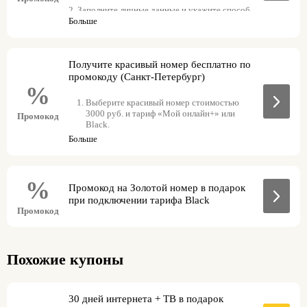
2. Заполните личные данные и укажите способ
Больше
получения SIM-карты.
3. Введите промокод при оформлении заказа –
красивый номер будет бесплатным
Получите красивый номер бесплатно по
промокоду (Санкт-Петербург)
%
Выберите красивый номер стоимостью
3000 руб. и тариф «Мой онлайн+» или
Промокод
Black.
Больше
Заполните личные данные и укажите
способ получения SIM-карты.
Введите промокод при оформлении заказа
%
– красивый номер будет бесплатным:
Промокод на Золотой номер в подарок
goldspb
с тарифом «Мой онлайн+»
при подключении тарифа Black
goldspb1
с тарифом Black
Промокод
Стоимость подключения станет равной
абонентской плате за выбранный тариф на
ближайшие 3 месяца.
Похожие купоны
Заберите заказ, оплатите его и пользуйтесь
красивым номером бесплатно.
30 дней интернета + ТВ в подарок