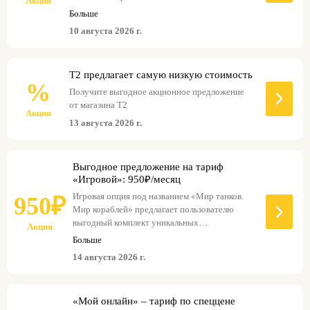
Акция
ограничений на все номера своего оператора
Больше
по России.
10 августа 2026 г.
Т2 предлагает самую низкую стоимость
%
Получите выгодное акционное предложение
от магазина Т2
Акция
13 августа 2026 г.
Выгодное предложение на тариф
«Игровой»: 950₽/месяц
Игровая опция под названием «Мир танков.
950₽
Мир кораблей» предлагает пользователю
выгодный комплект уникальных
Акция
преимуществ. Воспользуйтесь этим
Больше
комплектом преимуществ с подключенной
14 августа 2026 г.
игровой опцией, чтобы получить выгоду.
«Мой онлайн» – тариф по спеццене