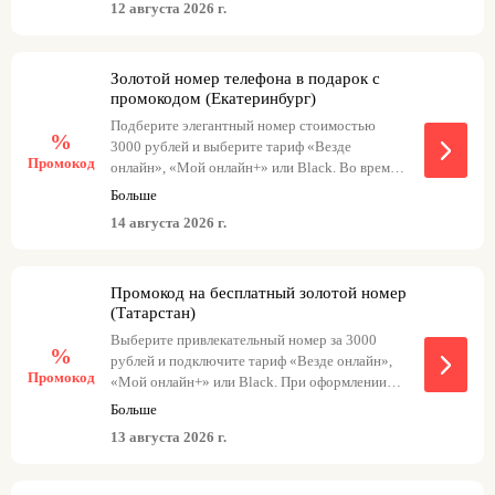
онлайн»
12 августа 2026 г.
Промокод goldkazan с тарифом «Мой
онлайн+»
Золотой номер телефона в подарок с
Промокод goldkazan1 с тарифом Black
промокодом (Екатеринбург)
Подберите элегантный номер стоимостью
%
3000 рублей и выберите тариф «Везде
Промокод
онлайн», «Мой онлайн+» или Black. Во время
оформления заказа введите промокод – и ваш
Больше
элегантный номер будет бесплатным.
14 августа 2026 г.
Варианты: - goldekt3 с тарифом «Везде
онлайн» - goldekt с тарифом «Мой онлайн+» -
goldekt1 с тарифом Black
Промокод на бесплатный золотой номер
(Татарстан)
Выберите привлекательный номер за 3000
%
рублей и подключите тариф «Везде онлайн»,
Промокод
«Мой онлайн+» или Black. При оформлении
заказа введите промокод, чтобы получить
Больше
выбранный номер бесплатно. Вот варианты
13 августа 2026 г.
номеров с соответствующими тарифами: -
goldkazan3 с тарифом «Везде онлайн» -
goldkazan с тарифом «Мой онлайн+» -