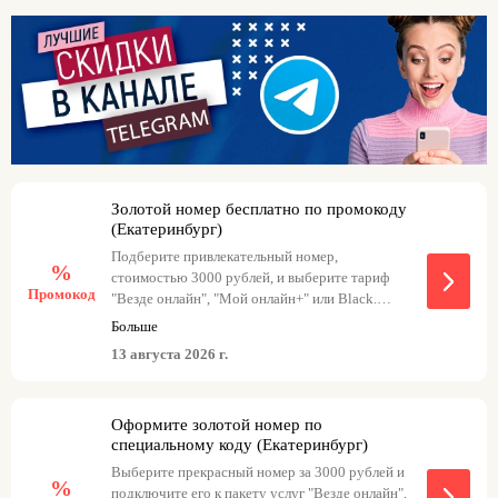
для тарифного плана "Мой онлайн+" - goldspb1
для тарифного плана Black.
Золотой номер бесплатно по промокоду
(Екатеринбург)
Подберите привлекательный номер,
%
стоимостью 3000 рублей, и выберите тариф
Промокод
"Везде онлайн", "Мой онлайн+" или Black.
Введите промокод при оформлении заказа, и
Больше
привлекательный номер будет предоставлен
13 августа 2026 г.
бесплатно. Варианты номеров с
соответствующими тарифами: goldekt3 с
тарифом "Везде онлайн", goldekt с тарифом
Оформите золотой номер по
"Мой онлайн+", и goldekt1 с тарифом Black.
специальному коду (Екатеринбург)
Выберите прекрасный номер за 3000 рублей и
%
подключите его к пакету услуг "Везде онлайн",