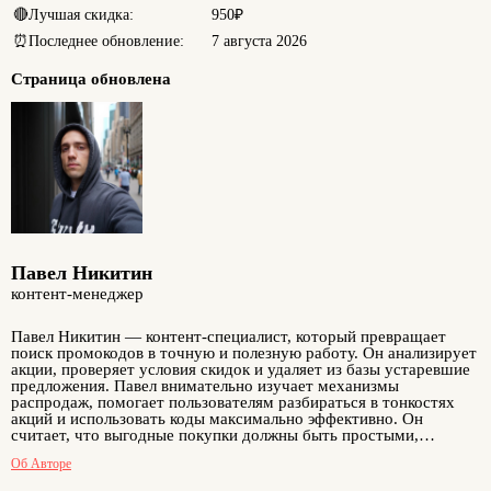
🔴
Лучшая скидка:
950₽
⏰
Последнее обновление:
7 августа 2026
Страница обновлена
Павел Никитин
контент-менеджер
Павел Никитин — контент-специалист, который превращает
поиск промокодов в точную и полезную работу. Он анализирует
акции, проверяет условия скидок и удаляет из базы устаревшие
предложения. Павел внимательно изучает механизмы
распродаж, помогает пользователям разбираться в тонкостях
акций и использовать коды максимально эффективно. Он
считает, что выгодные покупки должны быть простыми,
понятными и безопасными. Благодаря его работе посетители
Об Авторе
сайта могут быть уверены: каждый опубликованный промокод —
это реальный способ сэкономить, а не рекламный трюк.