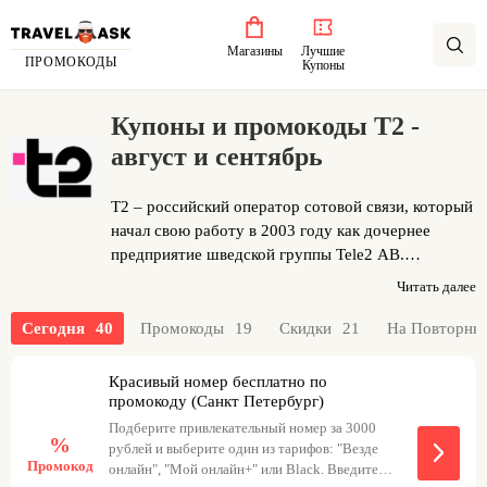
Магазины
Лучшие
ПРОМОКОДЫ
Купоны
Купоны и промокоды Т2 -
август и сентябрь
T2 – российский оператор сотовой связи, который
начал свою работу в 2003 году как дочернее
предприятие шведской группы Tele2 AB.
Компания предлагает высокоскоростной
Читать далее
домашний интернет, цифровое телевидение и
мобильную связь с гибкими тарифами. Главное
Сегодня
40
Промокоды
19
Скидки
21
На Повторны
преимущество T2 – стабильное соединение без
перебоев и честные условия без скрытых
Красивый номер бесплатно по
платежей. Для абонентов доступны как тарифы
промокоду (Санкт Петербург)
«всё включено» с безлимитным интернетом,
Подберите привлекательный номер за 3000
%
сотнями ТВ-каналов и выгодными пакетами минут
рублей и выберите один из тарифов: "Везде
Промокод
онлайн", "Мой онлайн+" или Black. Введите
и SMS, так и индивидуальные тарифы с