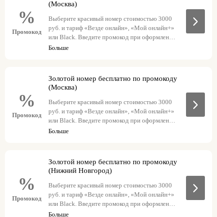
(Москва)
%
Выберите красивый номер стоимостью 3000
руб. и тариф «Везде онлайн», «Мой онлайн+»
Промокод
или Black. Введите промокод при оформлении
заказа – красивый номер станет бесплатным.
Больше
goldmsk с тарифом «Мой онлайн+»
goldmsk1 с тарифом Black
goldmsk3 с тарифом «Везде онлайн»
Золотой номер бесплатно по промокоду
(Москва)
%
Выберите красивый номер стоимостью 3000
руб. и тариф «Везде онлайн», «Мой онлайн+»
Промокод
или Black. Введите промокод при оформлении
заказа – красивый номер станет бесплатным.
Больше
goldmsk с тарифом «Мой онлайн+»
goldmsk1 с тарифом Black
goldmsk3 с тарифом «Везде онлайн»
Золотой номер бесплатно по промокоду
(Нижний Новгород)
%
Выберите красивый номер стоимостью 3000
руб. и тариф «Везде онлайн», «Мой онлайн+»
Промокод
или Black. Введите промокод при оформлении
заказа – красивый номер станет бесплатным.
Больше