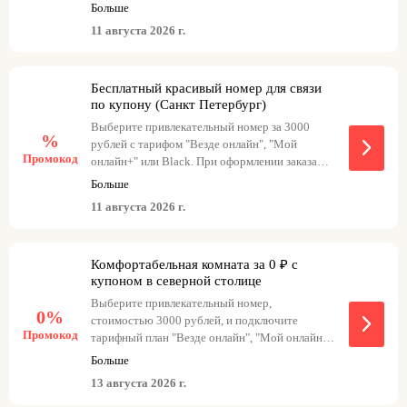
промокод при оформлении заказа, и ваш
возможностью выбора только необходимых
Больше
привлекательный номер станет доступен
опций. Услугами T2 пользуются семьи, студенты,
11 августа 2026 г.
бесплатно. Номер goldspb3 доступен с
фрилансеры и все, кто ценит качественную связь
тарифом "Везде онлайн", номер goldspb
по разумной цене. Подключение занимает
доступен с тарифом "Мой онлайн+", а номер
минимум времени, а техническая поддержка
Бесплатный красивый номер для связи
goldspb1 доступен с тарифом Black.
по купону (Санкт Петербург)
работает круглосуточно. С промокодами T2
можно получить дополнительные бонусы или
Выберите привлекательный номер за 3000
%
рублей с тарифом "Везде онлайн", "Мой
скидку отличный повод стать абонентом на ещё
Промокод
онлайн+" или Black. При оформлении заказа
более выгодных условиях!
введите промокод и номер станет бесплатным.
Больше
Номер goldspb3 с тарифом "Везде онлайн",
11 августа 2026 г.
Номер goldspb с тарифом "Мой онлайн+",
Номер goldspb1 с тарифом Black.
Комфортабельная комната за 0 ₽ с
купоном в северной столице
Выберите привлекательный номер,
0%
стоимостью 3000 рублей, и подключите
Промокод
тарифный план "Везде онлайн", "Мой онлайн+"
или Black. При оформлении заказа введите
Больше
промокод, чтобы получить выбранный номер
13 августа 2026 г.
бесплатно. Примеры промокодов: - goldspb3
для тарифного плана "Везде онлайн" - goldspb