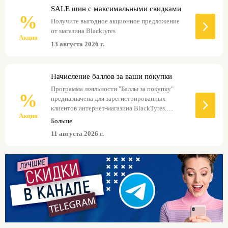
использовании промокодов Blacktyres покупатели
SALE шин с максимальными скидками
получают скидку на товары и услуги.
%
Получите выгодное акционное предложение
от магазина Blacktyres
Акция
13 августа 2026 г.
Начисление баллов за ваши покупки
Программа лояльности "Баллы за покупку"
%
предназначена для зарегистрированных
клиентов интернет-магазина BlackTyres.
Акция
Начисление баллов происходит через 14 дней
Больше
после совершения покупки в личном кабинете
11 августа 2026 г.
Покупателя. Не все товары начисляют баллы,
их ассортимент и количество определяются
Организатором. 1 балл равен 1 рублю.