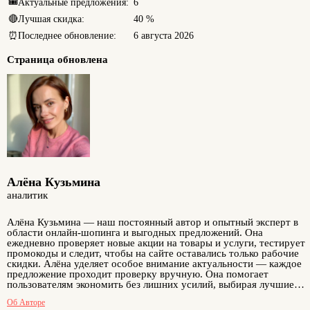
🎟️
Актуальные предложения:
6
🔴
Лучшая скидка:
40 %
⏰
Последнее обновление:
6 августа 2026
Страница обновлена
Алёна Кузьмина
аналитик
Алёна Кузьмина — наш постоянный автор и опытный эксперт в
области онлайн-шопинга и выгодных предложений. Она
ежедневно проверяет новые акции на товары и услуги, тестирует
промокоды и следит, чтобы на сайте оставались только рабочие
скидки. Алёна уделяет особое внимание актуальности — каждое
предложение проходит проверку вручную. Она помогает
пользователям экономить без лишних усилий, выбирая лучшие
варианты для покупок. Её опыт и аккуратность делают разделы
Об Авторе
сайта надёжным источником проверенных скидок. Благодаря