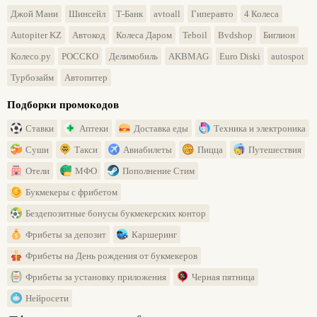
Джой Мани
Шинсейл
Т-Банк
avtoall
Гиперавто
4 Колеса
Autopiter KZ
Автокод
Колеса Даром
Teboil
Bvdshop
Биглион
Колесо.ру
РОССКО
Делимобиль
AKBMAG
Euro Diski
autospot
Турбозайм
Автопитер
Подборки промокодов
Ставки
Аптеки
Доставка еды
Техника и электроника
Суши
Такси
Авиабилеты
Пицца
Путешествия
Отели
МФО
Пополнение Стим
Букмекеры с фрибетом
Бездепозитные бонусы букмекерских контор
Фрибеты за депозит
Каршеринг
Фрибеты на День рождения от букмекеров
Фрибеты за установку приложения
Черная пятница
Нейросети