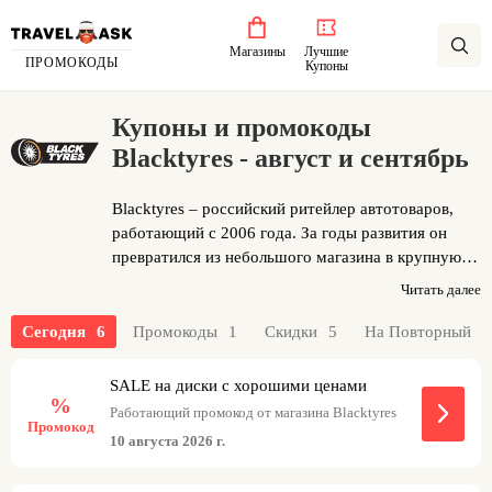
Магазины
Лучшие
ПРОМОКОДЫ
Купоны
Купоны и промокоды
Blacktyres - август и сентябрь
Blacktyres – российский ритейлер автотоваров,
работающий с 2006 года. За годы развития он
превратился из небольшого магазина в крупную
сеть шинных центров и онлайн-платформу с
Читать далее
широким ассортиментом. Компания
специализируется на продаже автомобильных шин
0
Сегодня
6
Промокоды
1
Скидки
5
На Повторный
и дисков от ведущих мировых брендов, а также
предоставляет услуги шиномонтажа, сезонного
SALE на диски с хорошими ценами
%
хранения и доставки по всей России. Клиентами
Работающий промокод от магазина Blacktyres
компании являются частные автовладельцы,
Промокод
10 августа 2026 г.
автопарки и сервисные центры, ценящие качество,
скорость и профессиональный подход. При