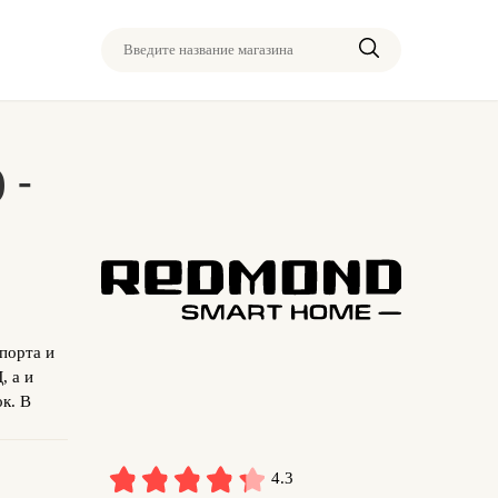
Введите название магазина
 -
порта и
, а и
ок. В
4.3