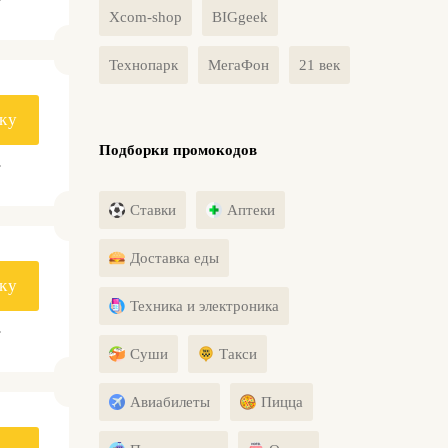
Xcom-shop
BIGgeek
Технопарк
МегаФон
21 век
ку
Подборки промокодов
.
Ставки
Аптеки
Доставка еды
ку
Техника и электроника
.
Суши
Такси
Авиабилеты
Пицца