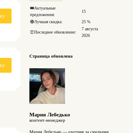
🎟️
Актуальные
15
предложения:
ку
🔴
Лучшая скидка:
25 %
.
7 августа
⏰
Последнее обновление:
2026
Страница обновлена
ку
.
Мария Лебедько
контент-менеджер
Мария Лебедько — охотник за скидками