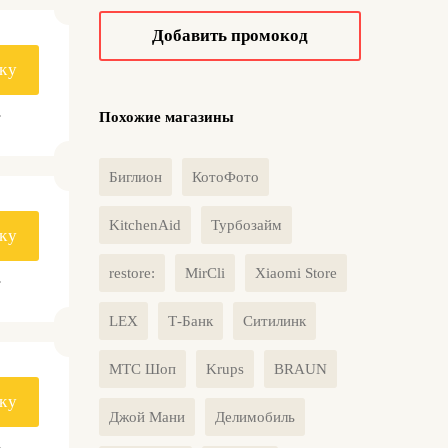
Добавить промокод
ку
.
Похожие магазины
Биглион
КотоФото
KitchenAid
Турбозайм
ку
restore:
MirCli
Xiaomi Store
.
LEX
Т-Банк
Ситилинк
МТС Шоп
Krups
BRAUN
ку
Джой Мани
Делимобиль
.