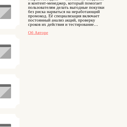
и контент-менеджер, который помогает
пользователям делать выгодные покупки
без риска нарваться на неработающий
промокод. Её специализация включает
постоянный анализ акций, проверку
сроков их действия и тестирование
новых скидочных предложений от
Об Авторе
брендов. Мария следит за обновлениями
в разных категориях — от одежды до
техники — и публикует только
проверенные промокоды. Её подход
основан на ответственности и внимании
к деталям. Благодаря её работе
пользователи сайта получают доступ к
честным скидкам и могут быть уверены
в их актуальности в любой момент.