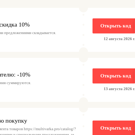
скидка 10%
Открыть код
ми предложениями складывается.
12 августа 2026 г
ателю: -10%
Открыть код
ния суммируются.
13 августа 2026 г
ю покупку
Открыть код
нта товаров https://multivarka.pro/catalog/?
 акциями и специальными предложениями, за