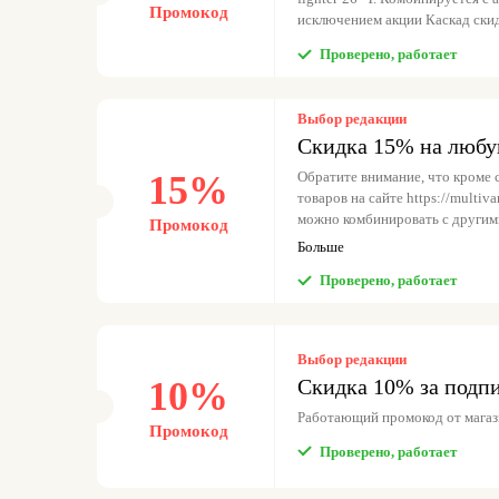
Промокод
исключением акции Каскад ски
Проверено, работает
Выбор редакции
Скидка 15% на любу
15%
Обратите внимание, что кроме 
товаров на сайте https://multiv
можно комбинировать с другим
Промокод
за исключением акции Каскад с
Больше
Проверено, работает
Выбор редакции
10%
Скидка 10% за подпи
Работающий промокод от маг
Промокод
Проверено, работает