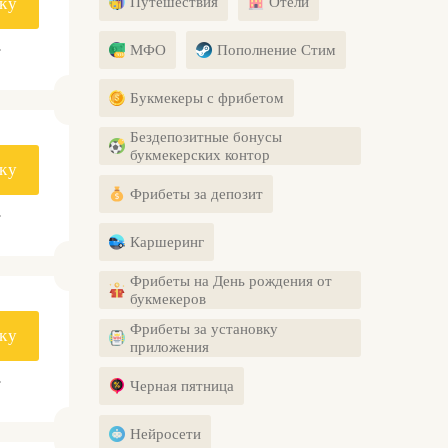
Путешествия
Отели
ку
.
МФО
Пополнение Стим
Букмекеры с фрибетом
Бездепозитные бонусы
букмекерских контор
ку
Фрибеты за депозит
.
Каршеринг
Фрибеты на День рождения от
букмекеров
Фрибеты за установку
ку
приложения
.
Черная пятница
Нейросети