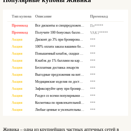
Тип купона
Описание
Промокод
Промокод
Все дисконты и спецпредложения тут
По*****
Промокод
Получите 100 бонусных баллов при первом заказе онлайн
VAK1*****
Акция
Дисконт до 3% при бронировании
***
Акция
100% оплата заказа вашими бонусами
***
Акция
Повышенный кешбэк, скидки и подарки по карте клиента
***
Акция
Кэшбэк до 1% баллами на карту лояльности
***
Акция
Бесплатная доставка лекарств
***
Акция
Выгодные предложения на витамины
***
Акция
Медицинские изделия по доступной цене
***
Акция
Зафиксируйте цену при бронировании онлайн
***
Акция
Раздел со всеми популярными брендами
***
Акция
Косметика по привлекательной стоимости
***
Акция
Любые ценные и увлекательные материалы тут
***
Живика – одна из крупнейших частных аптечных сетей в