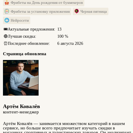
Фрибеты на День рождения от букмекеров
Фрибеты за установку приложения
Черная пятница
Нейросети
🎟️
Актуальные предложения:
13
🔴
Лучшая скидка:
100 %
⏰
Последнее обновление:
6 августа 2026
Страница обновлена
Артём Ковалёв
контент-менеджер
Артём Ковалёв — занимается множеством категорий в нашем
сервисе, но больше всего предпочитает изучать скидки в
магазинах спортивных и туристических товаров. Он анализирует