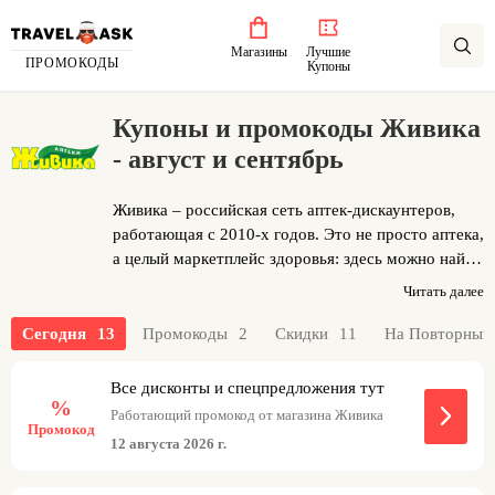
Магазины
Лучшие
ПРОМОКОДЫ
Купоны
Купоны и промокоды Живика
- август и сентябрь
Живика – российская сеть аптек-дискаунтеров,
работающая с 2010-х годов. Это не просто аптека,
а целый маркетплейс здоровья: здесь можно найти
лекарства, витамины, медицинскую технику,
Читать далее
товары для мам и малышей, а также лечебную
косметику по ценам на 15-30% ниже
Сегодня
13
Промокоды
2
Скидки
11
На Повторный
среднерыночных. Секрет доступности – прямые
поставки от производителей и собственная
Все дисконты и спецпредложения тут
%
программа лояльности. Бонусную карту, которая
Работающий промокод от магазина Живика
дает скидки до 99% на часть ассортимента и
Промокод
12 августа 2026 г.
доступ к закрытым акциям, можно получить
бесплатно или оформить за 30 рублей. Удобный