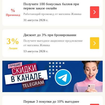
сервис бронирования позволяет зарезервировать
Получите 100 бонусных баллов при
товары онлайн и забрать их в ближайшей аптеке
первом заказе онлайн
%
уже через 2 часа. Сервис популярен среди
Работающий промокод от магазина Живика
Промокод
экономных покупателей, молодых родителей и
31 августа 2026 г.
людей с хроническими заболеваниями, которым
нужны регулярные закупки лекарств. Промокоды
Живика помогут дополнительно сэкономить –
Дисконт до 3% при бронировании
следите за актуальными предложениями!
3%
Получите выгодное акционное предложение
от магазина Живика
Акция
13 августа 2026 г.
Первые 3 покупки до 10% выгоднее