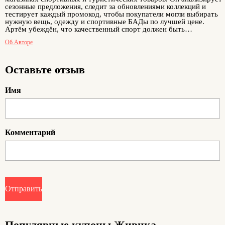
сезонные предложения, следит за обновлениями коллекций и
тестирует каждый промокод, чтобы покупатели могли выбирать
нужную вещь, одежду и спортивные БАДы по лучшей цене.
Артём убеждён, что качественный спорт должен быть
доступным, а экономия — реальной. Его публикации помогают
Об Авторе
любителям активного отдыха и фитнеса покупать нужные
товары выгодно и без лишних затрат.
Оставьте отзыв
Имя
Комментарий
Отправить
Популярные купоны Живика