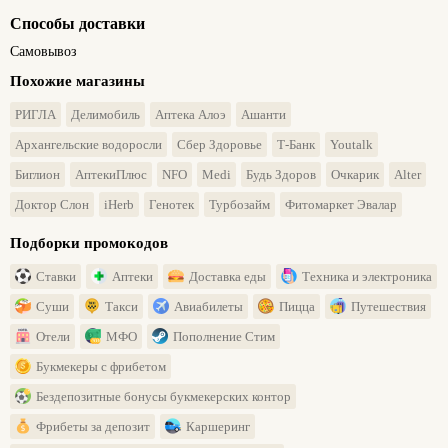
Способы доставки
Самовывоз
Похожие магазины
РИГЛА
Делимобиль
Аптека Алоэ
Ашанти
Архангельские водоросли
Сбер Здоровье
Т-Банк
Youtalk
Биглион
АптекиПлюс
NFO
Medi
Будь Здоров
Очкарик
Alter
Доктор Слон
iHerb
Генотек
Турбозайм
Фитомаркет Эвалар
Подборки промокодов
Ставки
Аптеки
Доставка еды
Техника и электроника
Суши
Такси
Авиабилеты
Пицца
Путешествия
Отели
МФО
Пополнение Стим
Букмекеры с фрибетом
Бездепозитные бонусы букмекерских контор
Фрибеты за депозит
Каршеринг