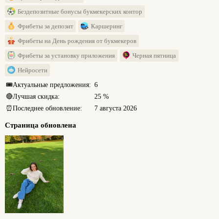
Бездепозитные бонусы букмекерских контор
Фрибеты за депозит
Каршеринг
Фрибеты на День рождения от букмекеров
Фрибеты за установку приложения
Черная пятница
Нейросети
🎟️
Актуальные предложения:
6
🔴
Лучшая скидка:
25 %
⏰
Последнее обновление:
7 августа 2026
Страница обновлена