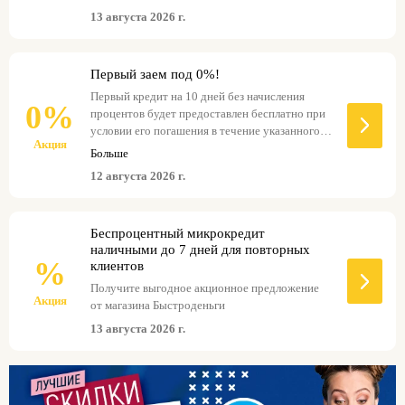
получить оперативное решение. Компания
13 августа 2026 г.
предлагает удобные условия погашения долга и
разные варианты сроков и сумм. Промокод
Быстроденьги покажет дополнительные
Первый заем под 0%!
возможности.
Первый кредит на 10 дней без начисления
0%
процентов будет предоставлен бесплатно при
условии его погашения в течение указанного
Акция
срока. В случае невозможности внесения
Больше
платежа в срок, вы имеете возможность
12 августа 2026 г.
продлить срок кредита без уплаты штрафов и
пеней.
Беспроцентный микрокредит
наличными до 7 дней для повторных
%
клиентов
Получите выгодное акционное предложение
Акция
от магазина Быстроденьги
13 августа 2026 г.