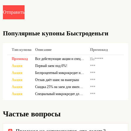
Отправить
Популярные купоны Быстроденьги
Тип купона
Описание
Промокод
Промокод
Все действующие акции и спецпредложения тут!
По*****
Акция
Первый заем под 0%!
***
Акция
Беспроцентный микрокредит наличными до 7 дней для повторных клиентов
***
Акция
Отзыв даёт шанс на выигрыш
***
Акция
Скидка 25% на заем для именниников!
***
Акция
Специальный микрокредит для пожилых людей
***
Частые вопросы
Промокод не активируется, что делать?