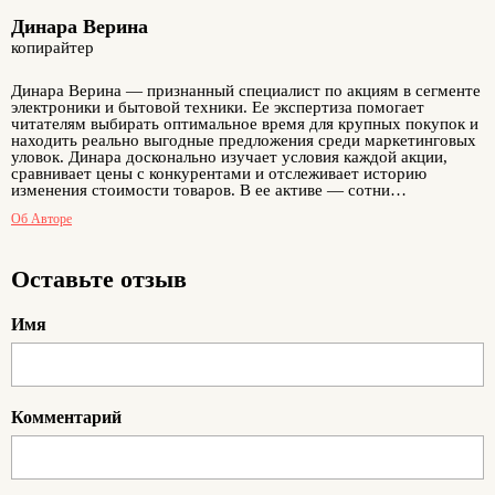
Динара Верина
копирайтер
Динара Верина — признанный специалист по акциям в сегменте
электроники и бытовой техники. Ее экспертиза помогает
читателям выбирать оптимальное время для крупных покупок и
находить реально выгодные предложения среди маркетинговых
уловок. Динара досконально изучает условия каждой акции,
сравнивает цены с конкурентами и отслеживает историю
изменения стоимости товаров. В ее активе — сотни
проверенных промокодов и детальные инструкции по их
Об Авторе
применению. Динара особенно гордится разделом с
эксклюзивными кодами, которые он получает напрямую от
партнёров-магазинов специально для читателей портала. Многие
подписчики отмечают, что благодаря ее рекомендациям смогли
Оставьте отзыв
купить желанную технику с существенной скидкой.
Имя
Комментарий