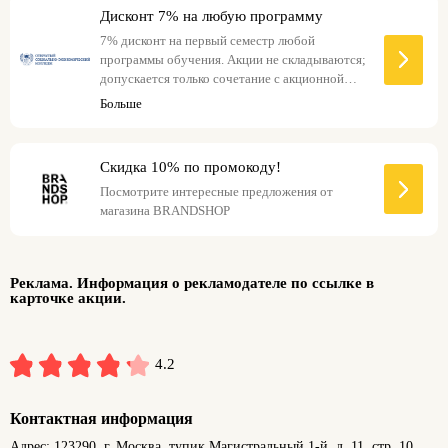
Дисконт 7% на любую программу
7% дисконт на первый семестр любой
программы обучения. Акции не складываются;
допускается только сочетание с акционной
ценой на сайте.
Больше
Скидка 10% по промокоду!
Посмотрите интересные предложения от
магазина BRANDSHOP
Реклама. Информация о рекламодателе по ссылке в
карточке акции.
4.2
Контактная информация
Адрес: 123290, г. Москва, тупик Магистральный 1-й, д. 11, стр. 10.