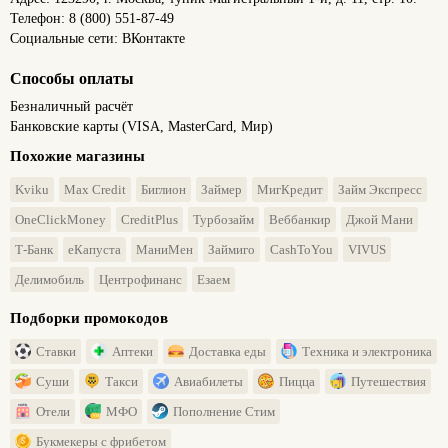
Телефон: 8 (800) 551-87-49
Социальные сети: ВКонтакте
Способы оплаты
Безналичный расчёт
Банковские карты (VISA, MasterCard, Мир)
Похожие магазины
Kviku
Max Credit
Биглион
Займер
МигКредит
Займ Экспресс
OneClickMoney
CreditPlus
Турбозайм
Веббанкир
Джой Мани
Т-Банк
еКапуста
МаниМен
Займиго
CashToYou
VIVUS
Делимобиль
Центрофинанс
Езаем
Подборки промокодов
Ставки
Аптеки
Доставка еды
Техника и электроника
Суши
Такси
Авиабилеты
Пицца
Путешествия
Отели
МФО
Пополнение Стим
Букмекеры с фрибетом