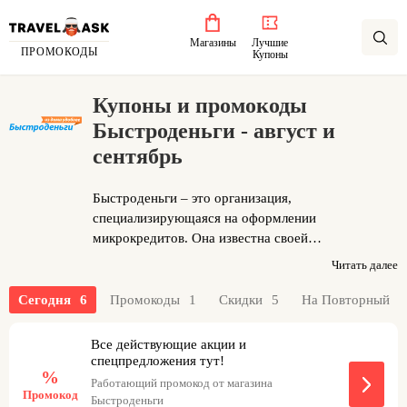
Магазины
Лучшие
ПРОМОКОДЫ
Купоны
Купоны и промокоды
Быстроденьги - август и
сентябрь
Быстроденьги – это организация,
специализирующаяся на оформлении
микрокредитов. Она известна своей
деятельностью в сфере онлайн-кредитования и
Читать далее
предлагает быстрые и удобные финансовые
решения для своих заемщиков. Организация
1
Сегодня
6
Промокоды
1
Скидки
5
На Повторный
предоставляет возможность оформить микрозайм
на небольшую сумму средств в кратчайший срок
Все действующие акции и
без лишней бюрократии и необходимости
спецпредложения тут!
%
посещать офис. Клиенты могут подать заявку
Работающий промокод от магазина
Промокод
дистанционно, заполнив простую анкету, и
Быстроденьги