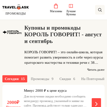
Магазины
Лучшие
ПРОМОКОДЫ
Купоны
Купоны и промокоды
КОРОЛЬ ГОВОРИТ! - август
и сентябрь
КОРОЛЬ ГОВОРИТ! – это онлайн-школа, которая
помогает развить уверенность в себе через курсы
ораторского мастерства и техники речи с 38
филиалами в 10 городах. 80% обучения – это
Читать далее
выполнение упражнений и выступления с
персональной обратной связью от опытных
Сегодня
15
Промокоды
9
Скидки
6
На Повторный
педагогов. Преподаватели-практики, среди
которых телеведущие и тренеры крупных
Минус 2000 ₽ к цене курса
компаний, гарантируют актуальность знаний.
Для получения скидки необходимо сообщить
Обучение проходит на удобной онлайн-платформе
менеджеру промокод, указанный в заявке на
2000₽
с доступом к видеоурокам и вебинарам.
сайте. Промокод действует только один раз и
Промокод