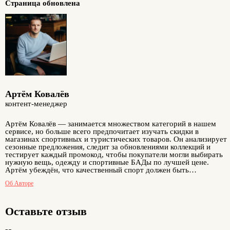
Страница обновлена
Артём Ковалёв
контент-менеджер
Артём Ковалёв — занимается множеством категорий в нашем
сервисе, но больше всего предпочитает изучать скидки в
магазинах спортивных и туристических товаров. Он анализирует
сезонные предложения, следит за обновлениями коллекций и
тестирует каждый промокод, чтобы покупатели могли выбирать
нужную вещь, одежду и спортивные БАДы по лучшей цене.
Артём убеждён, что качественный спорт должен быть
доступным, а экономия — реальной. Его публикации помогают
Об Авторе
любителям активного отдыха и фитнеса покупать нужные
товары выгодно и без лишних затрат.
Оставьте отзыв