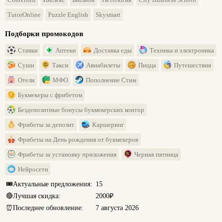
TutorOnline
Puzzle English
Skysmart
Подборки промокодов
Ставки
Аптеки
Доставка еды
Техника и электроника
Суши
Такси
Авиабилеты
Пицца
Путешествия
Отели
МФО
Пополнение Стим
Букмекеры с фрибетом
Бездепозитные бонусы букмекерских контор
Фрибеты за депозит
Каршеринг
Фрибеты на День рождения от букмекеров
Фрибеты за установку приложения
Черная пятница
Нейросети
🎟️
Актуальные предложения:
15
🔴
Лучшая скидка:
2000₽
⏰
Последнее обновление:
7 августа 2026