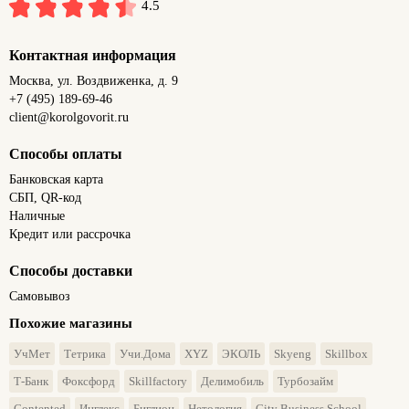
4.5
Контактная информация
Москва, ул. Воздвиженка, д. 9
+7 (495) 189-69-46
client@korolgovorit.ru
Способы оплаты
Банковская карта
СБП, QR-код
Наличные
Кредит или рассрочка
Способы доставки
Самовывоз
Похожие магазины
УчМет
Тетрика
Учи.Дома
XYZ
ЭКОЛЬ
Skyeng
Skillbox
Т-Банк
Фоксфорд
Skillfactory
Делимобиль
Турбозайм
Contented
Инглекс
Биглион
Нетология
City Business School