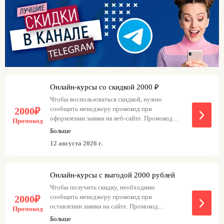
Онлайн-курсы со скидкой 2000 ₽
Чтобы воспользоваться скидкой, нужно
сообщить менеджеру промокод при
2000₽
оформлении заявки на веб-сайте. Промокод
Промокод
предоставляет возможность получить скидку
Больше
только один раз.
12 августа 2026 г.
Онлайн-курсы с выгодой 2000 рублей
Чтобы получить скидку, необходимо
сообщить менеджеру промокод при
2000₽
оставлении заявки на сайте. Промокод
Промокод
действует один раз после его использования.
Больше