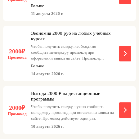
Используйте промокоды КОРОЛЬ ГОВОРИТ!,
не подлежит повторному использованию.
Больше
чтобы сделать обучение еще выгоднее, а также
11 августа 2026 г.
обратите внимание на бонусные уроки от
основателя.
Экономия 2000 руб на любых учебных
курсах
Чтобы получить скидку, необходимо
2000₽
сообщить менеджеру промокод при
Промокод
оформлении заявки на сайте. Промокод
действует только один раз.
Больше
14 августа 2026 г.
Выгода 2000 ₽ на дистанционные
программы
2000₽
Чтобы получить скидку, нужно сообщить
менеджеру промокод при оставлении заявки на
Промокод
сайте. Промокод действует один раз.
10 августа 2026 г.