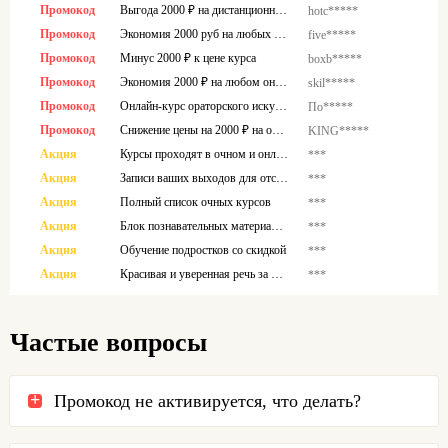
Промокод
Выгода 2000 ₽ на дистанционные программы
hotc*****
Промокод
Экономия 2000 руб на любых учебных курсах
five*****
Промокод
Минус 2000 ₽ к цене курса
boxb*****
Промокод
Экономия 2000 ₽ на любом онлайн-курсе
skil*****
Промокод
Онлайн-курс ораторского искусства
По*****
Промокод
Снижение цены на 2000 ₽ на онлайн-курс
KING*****
Акция
Курсы проходят в очном и онлайн форматах
***
Акция
Записи ваших выходов для отслеживания развития
***
Акция
Полный список очных курсов
***
Акция
Блок познавательных материалов
***
Акция
Обучение подростков со скидкой
***
Акция
Красивая и уверенная речь за 6 недель
***
Частые вопросы
Промокод не активируется, что делать?