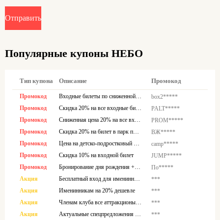
Отправить
Популярные купоны НЕБО
Тип купона
Описание
Промокод
Промокод
Входные билеты по сниженной цене – экономия 20%
box2*****
Промокод
Скидка 20% на все входные билеты
PALT*****
Промокод
Сниженная цена 20% на все входные билеты
PROM*****
Промокод
Скидка 20% на билет в парк при использовании кода
ВЖ*****
Промокод
Цена на детско-подростковый кэмп снижена на 10%
camp*****
Промокод
Скидка 10% на входной билет
JUMP*****
Промокод
Бронирование дня рождения + торт за 0
По*****
Акция
Бесплатный вход для именинника при бронировании мероприятия
***
Акция
Именинникам на 20% дешевле
***
Акция
Членам клуба все аттракционы без ограничений
***
Акция
Актуальные спецпредложения здесь
***