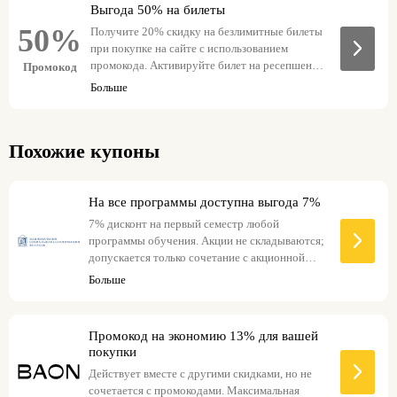
Выгода 50% на билеты
50%
Получите 20% скидку на безлимитные билеты
при покупке на сайте с использованием
промокода. Активируйте билет на ресепшене и
Промокод
получите 30% кэшбэк в виде скайбонусов,
Больше
которые можно потратить на другие билеты и
подарки в приложении НЕБО. Учтите, что
промокод не распространяется на билеты
Похожие купоны
мероприятий и не суммируется с другими
акциями.
На все программы доступна выгода 7%
7% дисконт на первый семестр любой
программы обучения. Акции не складываются;
допускается только сочетание с акционной
ценой на сайте.
Больше
Промокод на экономию 13% для вашей
покупки
Действует вместе с другими скидками, но не
сочетается с промокодами. Максимальная