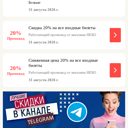
приобретаемых билетов нет. Скидка не
скорости реакции. Платформа работает в формате
Больше
суммируется с другими акциями. Для
игры и спорта одновременно. По промокоду
31 августа 2026 г.
получения скидки необходимо озвучить
НЕБО участники экономят на сеансах.
промокод по телефону.
Скидка 20% на все входные билеты
20%
Работающий промокод от магазина НЕБО
Промокод
31 августа 2026 г.
Сниженная цена 20% на все входные
билеты
20%
Работающий промокод от магазина НЕБО
Промокод
31 августа 2026 г.