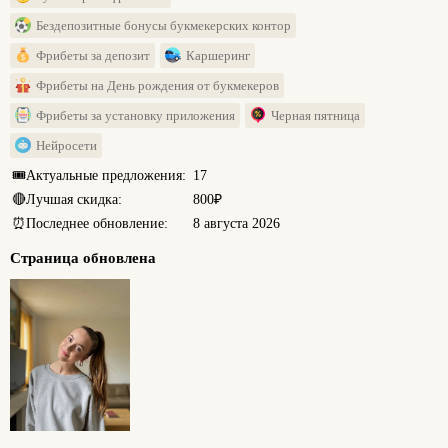
Бездепозитные бонусы букмекерских контор
Фрибеты за депозит
Каршеринг
Фрибеты на День рождения от букмекеров
Фрибеты за установку приложения
Черная пятница
Нейросети
🎟️
Актуальные предложения:
17
🔴
Лучшая скидка:
800₽
⏰
Последнее обновление:
8 августа 2026
Страница обновлена