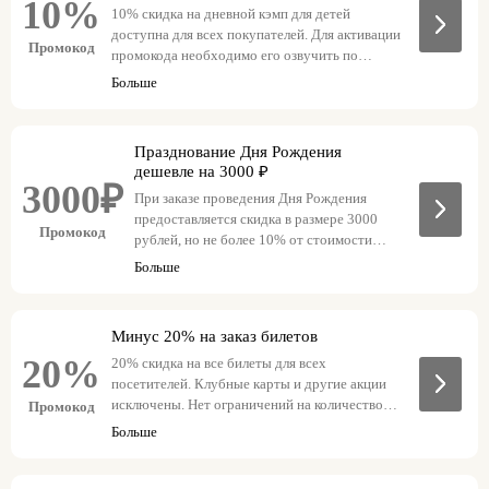
10%
10% скидка на дневной кэмп для детей
доступна для всех покупателей. Для активации
Промокод
промокода необходимо его озвучить по
телефону.
Больше
Празднование Дня Рождения
дешевле на 3000 ₽
3000₽
При заказе проведения Дня Рождения
предоставляется скидка в размере 3000
Промокод
рублей, но не более 10% от стоимости
праздника. Акция распространяется на
Больше
всех покупателей. Для получения скидки
необходимо сообщить промокод по
телефону.
Минус 20% на заказ билетов
20%
20% скидка на все билеты для всех
посетителей. Клубные карты и другие акции
исключены. Нет ограничений на количество
Промокод
приобретаемых билетов.
Больше