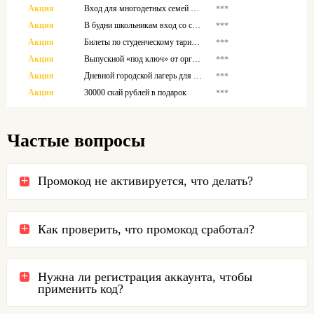
Акция
Вход для многодетных семей с выгодой 30%
***
Акция
В будни школьникам вход со скидкой 30%
***
Акция
Билеты по студенческому тарифу – 800 рублей
***
Акция
Выпускной «под ключ» от организаторов
***
Акция
Дневной городской лагерь для школьников
***
Акция
30000 скай рублей в подарок
***
Частые вопросы
Промокод не активируется, что делать?
Как проверить, что промокод сработал?
Нужна ли регистрация аккаунта, чтобы
применить код?