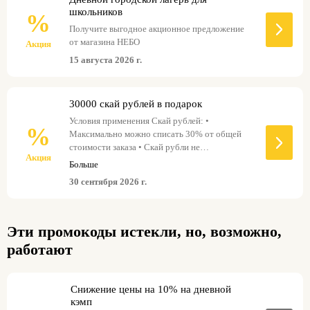
школьников
%
Получите выгодное акционное предложение
от магазина НЕБО
Акция
15 августа 2026 г.
30000 скай рублей в подарок
Условия применения Скай рублей: •
%
Максимально можно списать 30% от общей
стоимости заказа • Скай рубли не
Акция
комбинируются с другими акциями и Скай
Больше
бонусами • Не действуют на специальные
30 сентября 2026 г.
тарифы и клубные карты • Срок действия Скай
рублей до 30.09.2026. После указанной даты
оставшиеся Скай рубли аннулируются • В
процессе одной покупки запрещено
Эти промокоды истекли, но, возможно,
одновременно использовать Скай рубли и
работают
Скай бонусы
Снижение цены на 10% на дневной
кэмп