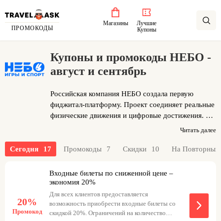
Магазины
Лучшие
ПРОМОКОДЫ
Купоны
Купоны и промокоды НЕБО -
август и сентябрь
Российская компания НЕБО создала первую
фиджитал-платформу. Проект соединяет реальные
физические движения и цифровые достижения. Во
всех игровых зонах установлены специальные
Читать далее
датчики. Участник надевает на руку умный
браслет, который считает очки в реальном
Сегодня
17
Промокоды
7
Скидки
10
На Повторный
времени. Пользователь выбирает задание и
выполняет его лучше других. Система
Входные билеты по сниженной цене –
автоматически фиксирует результат и показывает
экономия 20%
прогресс. Платформа подходит для активного
Для всех клиентов предоставляется
20%
досуга и командных соревнований. Участники
возможность приобрести входные билеты со
Промокод
скидкой 20%. Ограничений на количество
разных возрастов соревнуются в ловкости и