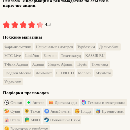
Реклама. Информация о рекламодателе по ссылке в
карточке акции.
4.3
Похожие магазины
Фармакосметика
Национальная лотерея
Турбозайм
Делимобиль
МТС Live
LinkYou
Биглион
Тикетсклауд
KASSIR.RU
Т-Банк Афиша
Афиша
Яндекс Афиша
Tiqets
Тикетлэнд
Бродвей Москва
ДомБилет
СТОЛОТО
Мореон
МузЛото
Vegas.com
Подборки промокодов
Ставки
Аптеки
Доставка еды
Техника и электроника
Суши
Такси
Авиабилеты
Пицца
Путешествия
Отели
МФО
Пополнение Стим
Букмекеры с фрибетом