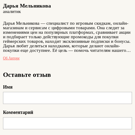
Дарья Мельникова
аналитик
Дарья Мельникова — специалист по игровым скидкам, онлайн-
магазинам и сервисам с цифровыми товарами. Она следит за
изменениями цен на популярных платформах, сравнивает акции
и подбирает только действующие промокоды для покупки
геймерских товаров, находит эксклюзивные подписки и бонусы.
Дарья любит делиться находками, которые делают онлайн-
покупки еще доступнее. Её цель — помочь читателям нашего
сайта получать максимум удовольствия от шоппинга без
Об Авторе
переплаты. Благодаря Дарье можно открывать новые миры в
любимых играх, покупать товары и контент в интернете и при
этом экономить реальные деньги.
Оставьте отзыв
Имя
Комментарий