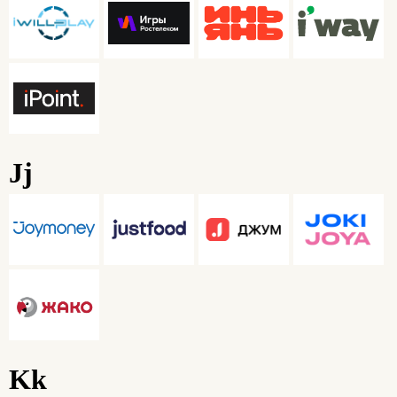
Jj
Kk