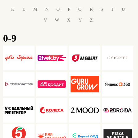
K
L
M
N
O
P
Q
R
S
T
U
V
W
X
Y
Z
0-9