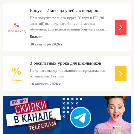
в отзывах. Занятия гибкие – их можно переносить,
а пакеты уроков от 32 штук дают фиксированную
Бонус – 2 месяца учебы в подарок
цену. Выбирая Тетрику, родители экономят время
При покупке полного курса "Старт в IT" (96
и видят реальный прогресс ребенка. Ищите
занятий) вы получите бонус - 2 месяца
%
промокоды Тетрика для дополнительной выгоды
обучения. Для использования бонуса укажите
Промокод
на уроки.
промокод менеджеру при оплате.
Больше
30 сентября 2026 г.
3 бесплатных урока для школьников
%
Получите выгодное акционное предложение
от магазина Тетрика
Акция
16 августа 2026 г.