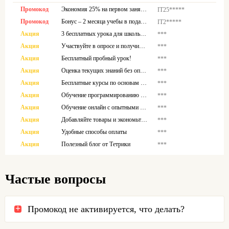
Промокод
Экономия 25% на первом занятии по коду
IT25*****
Промокод
Бонус – 2 месяца учебы в подарок
IТ2*****
Акция
3 бесплатных урока для школьников
***
Акция
Участвуйте в опросе и получите скидку на урок у преподавателя.
***
Акция
Бесплатный пробный урок!
***
Акция
Оценка текущих знаний без оплаты
***
Акция
Бесплатные курсы по основам IT для детей
***
Акция
Обучение программированию без оплаты
***
Акция
Обучение онлайн с опытными наставниками
***
Акция
Добавляйте товары и экономьте больше
***
Акция
Удобные способы оплаты
***
Акция
Полезный блог от Тетрики
***
Частые вопросы
Промокод не активируется, что делать?