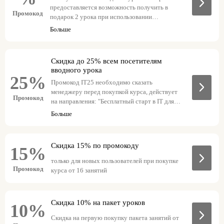
предоставляется возможность получить в
Промокод
подарок 2 урока при использовании
промокода. Для активации промокода
Больше
необходимо сообщить его менеджеру.
Скидка до 25% всем посетителям
вводного урока
25%
Промокод IT25 необходимо сказать
менеджеру перед покупкой курса, действует
Промокод
на направления: "Бесплатный старт в IT для
вашего ребёнка, 1-4 класс" "Бесплатный старт
Больше
в IT для вашего ребёнка, 5-11 класс"
Cкидка 15% по промокоду
15%
только для новых пользователей при покупке
Промокод
курса от 16 занятий
Скидка 10% на пакет уроков
10%
Скидка на первую покупку пакета занятий от