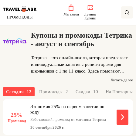
Магазины
Лучшие
ПРОМОКОДЫ
Купоны
Купоны и промокоды Тетрика
- август и сентябрь
Тетрика – это онлайн-школа, которая предлагает
индивидуальные занятия с репетиторами для
школьников с 1 по 11 класс. Здесь помогают
подтянуть знания по основным предметам,
Читать далее
подготовиться к ЕГЭ, ОГЭ, ВПР и олимпиадам.
Уроки проходят на собственной платформе с
Сегодня
12
Промокоды
2
Скидки
10
На Повторный
виртуальной доской, видеосвязью и чатом, где
репетиторы разбирают сложные темы один на
Экономия 25% на первом занятии по
один с учеником. Что выделяет Тетрику:
коду
25%
репетиторов подбирают под конкретные нужды
Работающий промокод от магазина Тетрика
Промокод
ребенка, с учетом его уровня и целей – это
30 сентября 2026 г.
позволяет быстро улучшить оценки, как отмечают