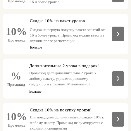
Промокод
16 и более уроков!
Скидка 10% на пакет уроков
10%
Скидка на первую покупку пакета занятий от
16 и более уроков! Промокод можно ввести в
Промокод
корзине после регистрации.
Больше
Дополнительные 2 урока в подарок!
%
Промокод дает дополнительно 2 урока к
любому пакету, удовлетворяющему
следующим условиям: Минимальное
Промокод
количество уроков: 10. Промокод не
Больше
суммируется с акциями и спецценами
Скидка 10% на покупку уроков!
10%
Промокод дает дополнительно скидку 10% к
любому пакету. Промокод не суммируется с
Промокод
акциями и спецценами