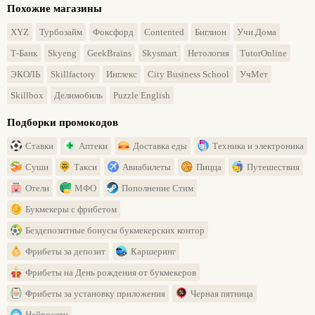
Похожие магазины
XYZ
Турбозайм
Фоксфорд
Contented
Биглион
Учи.Дома
Т-Банк
Skyeng
GeekBrains
Skysmart
Нетология
TutorOnline
ЭКОЛЬ
Skillfactory
Инглекс
City Business School
УчМет
Skillbox
Делимобиль
Puzzle English
Подборки промокодов
Ставки
Аптеки
Доставка еды
Техника и электроника
Суши
Такси
Авиабилеты
Пицца
Путешествия
Отели
МФО
Пополнение Стим
Букмекеры с фрибетом
Бездепозитные бонусы букмекерских контор
Фрибеты за депозит
Каршеринг
Фрибеты на День рождения от букмекеров
Фрибеты за установку приложения
Черная пятница
Нейросети