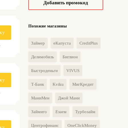
Добавить промокод
Похожие магазины
ку
Займер
еКапуста
CreditPlus
.
Делимобиль
Биглион
Быстроденьги
VIVUS
ку
Т-Банк
Kviku
МигКредит
.
МаниМен
Джой Мани
Займиго
Езаем
Турбозайм
Центрофинанс
OneClickMoney
ку