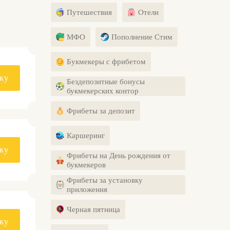
Путешествия
Отели
МФО
Пополнение Стим
Букмекеры с фрибетом
ку
Бездепозитные бонусы
букмекерских контор
Фрибеты за депозит
Каршеринг
ку
Фрибеты на День рождения от
букмекеров
Фрибеты за установку
приложения
Черная пятница
ку