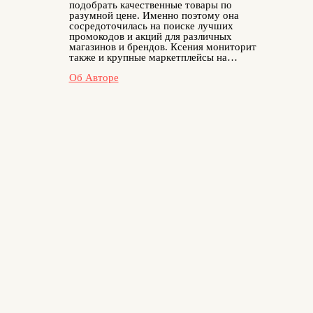
подобрать качественные товары по
разумной цене. Именно поэтому она
сосредоточилась на поиске лучших
промокодов и акций для различных
магазинов и брендов. Ксения мониторит
также и крупные маркетплейсы на
актуальность скидок, тестирует купоны
Об Авторе
перед публикацией и делится только
теми предложениями, которые реально
работают. Наш автор водит авто, и
поэтому благодаря её увлечению
пользователи могут покупать запчасти,
аксессуары и расходники с ощутимой
выгодой, ведь скидки на эту категорию
Ксения ищет с особым энтузиазмом.
Она уверена: экономия на обслуживании
автомобиля возможна, если знать, где
искать проверенные скидки.