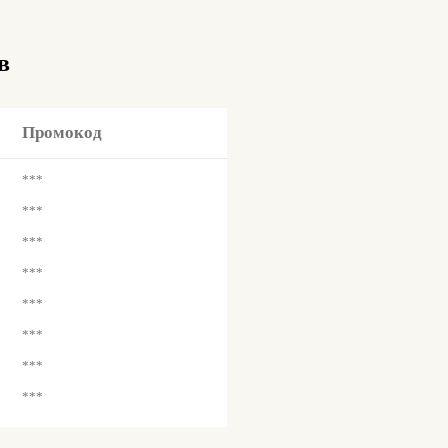
в
Промокод
***
***
***
***
***
***
***
***