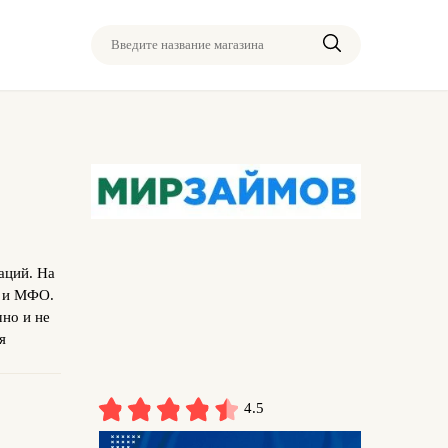
Введите название магазина
аций. На
в и МФО.
чно и не
я
4.5