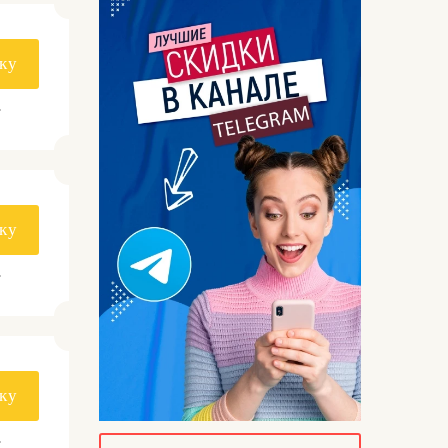
ку
.
ку
.
ку
.