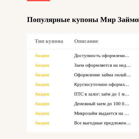
Популярные купоны Мир Займо
Тип купона
Описание
Акция
Доступность оформления и выдачи во всех регионах РФ
Акция
Заем оформляется на неделю без процентов
Акция
Оформление займа онлайн занимает не более 3 минут
Акция
Круглосуточное оформление и выдача займа
Акция
ПТС в залог: заём до 1 миллиона рублей доступен
Акция
Денежный заем до 100 000 ₽
Акция
Микрозайм выдается на срок до 364 дней
Акция
Все выгодные предложения доступны здесь