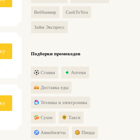
Веббанкир
CashToYou
.
Займ Экспресс
ку
Подборки промокодов
.
Ставки
Аптеки
Доставка еды
Техника и электроника
ку
.
Суши
Такси
Авиабилеты
Пицца