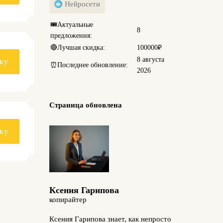
Нейросети
🎟️
Актуальные
8
предложения:
🔴
Лучшая скидка:
100000₽
8 августа
ку
⏰
Последнее обновление:
2026
Страница обновлена
ку
Ксения Гарипова
копирайтер
Ксения Гарипова знает, как непросто