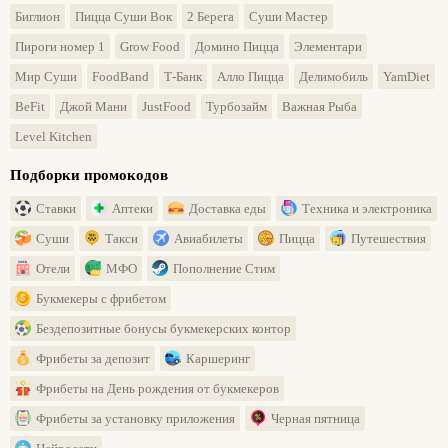
Биглион
Пицца Суши Вок
2 Берега
Суши Мастер
Пироги номер 1
Grow Food
Домино Пицца
Элементари
Мир Суши
FoodBand
Т-Банк
Алло Пицца
Делимобиль
YamDiet
BeFit
Джой Мани
JustFood
Турбозайм
Важная Рыба
Level Kitchen
Подборки промокодов
Ставки
Аптеки
Доставка еды
Техника и электроника
Суши
Такси
Авиабилеты
Пицца
Путешествия
Отели
МФО
Пополнение Стим
Букмекеры с фрибетом
Бездепозитные бонусы букмекерских контор
Фрибеты за депозит
Каршеринг
Фрибеты на День рождения от букмекеров
Фрибеты за установку приложения
Черная пятница