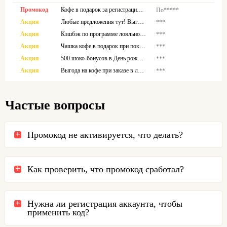
Промокод
Кофе в подарок за регистрацию в программе лояльности!
По*****
Акция
Любые предложения тут! Выгода до 50%
***
Акция
Кэшбэк по программе лояльности!
***
Акция
Чашка кофе в подарок при покупке пачки зернового
***
Акция
500 шоко-бонусов в День рождения по программе лояльности!
***
Акция
Выгода на кофе при заказе в личной кружке
***
Частые вопросы
Промокод не активируется, что делать?
Как проверить, что промокод сработал?
Нужна ли регистрация аккаунта, чтобы
применить код?