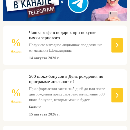
Чашка кофе в подарок при покупке
пачки зернового
%
Получите выгодное акционное предложение
от магазина Шоколадница
Акция
14 августа 2026 г.
500 шоко-бонусов в День рождения по
программе лояльности!
При оформлении заказа за 5 дней до или после
%
дня рождения предусмотрено начисление 500
шоко-бонусов, которые можно будет
Акция
использовать для оплаты до 50% от стоимости
Больше
заказа. Не забудьте указать правильную дату
15 августа 2026 г.
своего рождения при регистрации в
приложении, чтобы получить бонусы.