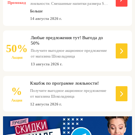
Промокод
лояльности. Смешанные напитки размера S
уютного вечера с десертом.. Для постоянных
участвуют в акции при посещении кофейни.
клиентов работает бонусная программа,
Больше
позволяющая копить баллы и оплачивать ими до
14 августа 2026 г.
50% от суммы заказа. Чтобы дополнительно
сэкономить, ищите актуальные промокоды
Шоколадница.
Любые предложения тут! Выгода до
50%
50%
Получите выгодное акционное предложение
от магазина Шоколадница
Акция
13 августа 2026 г.
Кэшбэк по программе лояльности!
%
Получите выгодное акционное предложение
от магазина Шоколадница
Акция
12 августа 2026 г.