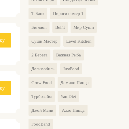
.
Т-Банк
Пироги номер 1
Биглион
BeFit
Мир Суши
ку
Суши Мастер
Level Kitchen
.
2 Берега
Важная Рыба
Делимобиль
JustFood
Grow Food
Домино Пицца
ку
Турбозайм
YamDiet
.
Джой Мани
Алло Пицца
FoodBand