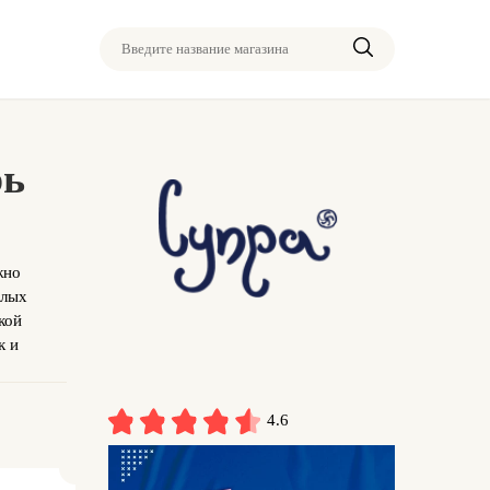
Введите название магазина
рь
жно
елых
кой
к и
4.6