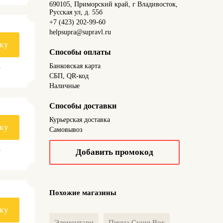
690105, Приморский край, г Владивосток,
Русская ул, д. 55б
+7 (423) 202-99-60
helpsupra@supravl.ru
ку
Способы оплаты
Банковская карта
.
СБП, QR-код
Наличные
Способы доставки
Курьерская доставка
ку
Самовывоз
.
Добавить промокод
Похожие магазины
ку
Элементари
Пицца Суши Вок