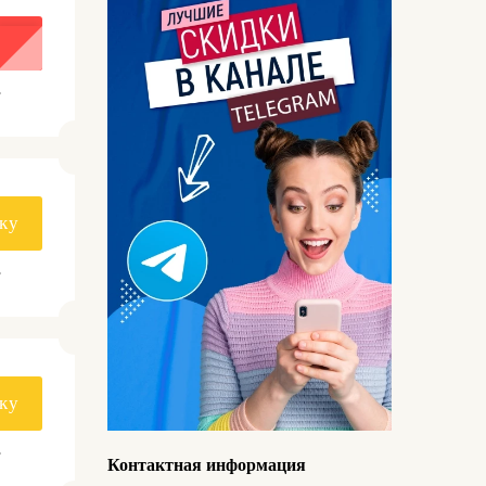
.
ку
.
ку
.
Контактная информация