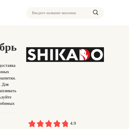
Введите название магазина
ябрь
доставка
енных
напитки.
. Для
апливать
ьзуйте
любимых
4.9