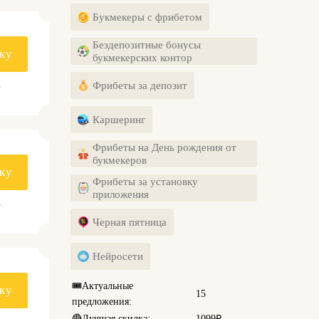
Букмекеры с фрибетом
Бездепозитные бонусы
ку
букмекерских контор
.
Фрибеты за депозит
Каршеринг
Фрибеты на День рождения от
букмекеров
ку
Фрибеты за установку
приложения
.
Черная пятница
Нейросети
🎟️
Актуальные
ку
15
предложения:
🔴
Лучшая скидка:
1099₽