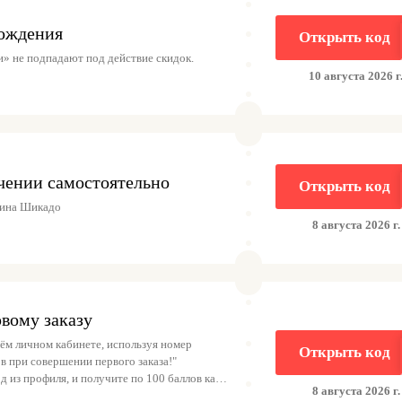
рождения
Открыть код
» не подпадают под действие скидок.
10 августа 2026 г
чении самостоятельно
Открыть код
зина Шикадо
8 августа 2026 г.
рвому заказу
ём личном кабинете, используя номер
Открыть код
од из профиля, и получите по 100 баллов как
8 августа 2026 г.
лы будут начислены после того, как друг