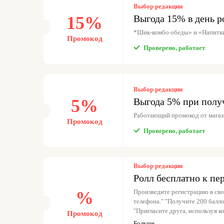
Выбор редакции
15%
Выгода 15% в день 
*Шик-комбо обеды» и «Напитки
Промокод
Проверено, работает
Выбор редакции
5%
Выгода 5% при полу
Работающий промокод от мага
Промокод
Проверено, работает
Выбор редакции
Ролл бесплатно к пе
%
Произведите регистрацию в сво
телефона." "Получите 200 баллов при совершении первого заказа!"
"Пригласите друга, используя к
Промокод
для себя, так и для друга! (Бал
Больше