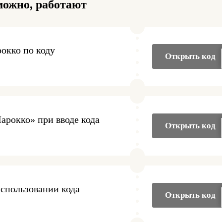
можно, работают
рокко по коду
Открыть код
арокко» при вводе кода
Открыть код
использовании кода
Открыть код