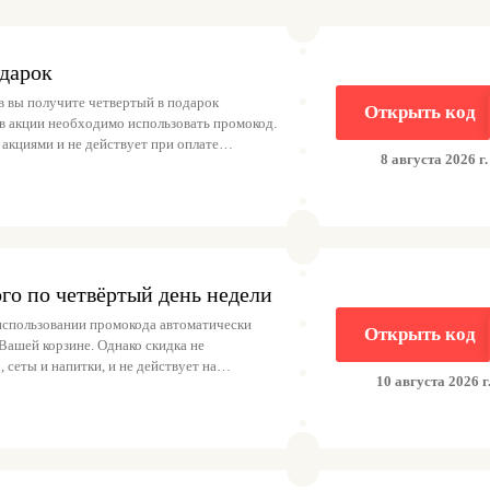
одарок
в вы получите четвертый в подарок
Открыть код
 в акции необходимо использовать промокод.
 акциями и не действует при оплате
8 августа 2026 г.
го по четвёртый день недели
 использовании промокода автоматически
Открыть код
Вашей корзине. Однако скидка не
 сеты и напитки, и не действует на
10 августа 2026 г
7:00. Также следует отметить, что данная
ана совместно с другими скидками, и при
 нужно называть промокод. Важно отметить,
страняются на «Шик-комбо обеды» и