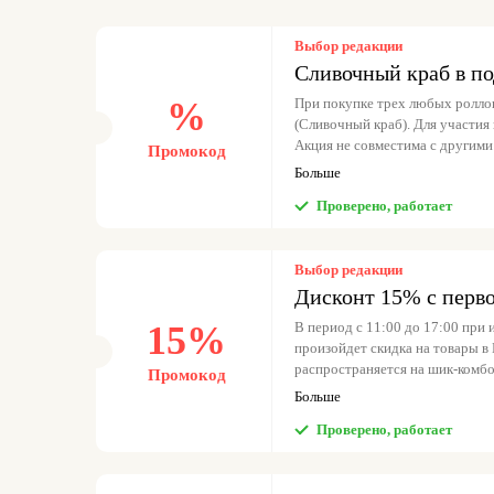
Выбор редакции
Сливочный краб в п
%
При покупке трех любых ролло
(Сливочный краб). Для участия
Акция не совместима с другими
Промокод
бонусами.
Больше
Проверено, работает
Выбор редакции
Дисконт 15% с перво
15%
В период с 11:00 до 17:00 при
произойдет скидка на товары в 
распространяется на шик-комбо,
Промокод
предварительные заказы после 1
Больше
акция не может быть использов
Проверено, работает
оформлении заказа обязательно
что никакие скидки не распро
«Напитки».