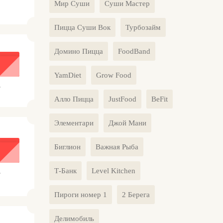
Мир Суши
Суши Мастер
Пицца Суши Вок
Турбозайм
Домино Пицца
FoodBand
YamDiet
Grow Food
.
Алло Пицца
JustFood
BeFit
Элементари
Джой Мани
Биглион
Важная Рыба
Т-Банк
Level Kitchen
.
Пироги номер 1
2 Берега
Делимобиль