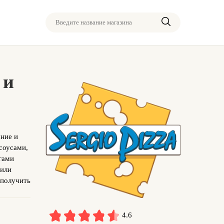
Введите название магазина
 и
ние и
соусами,
гами
 или
 получить
4.6