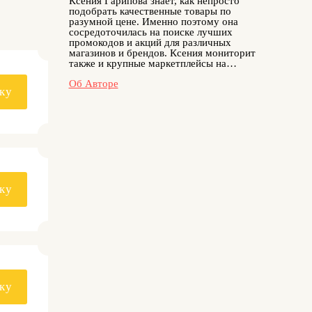
Ксения Гарипова знает, как непросто
подобрать качественные товары по
разумной цене. Именно поэтому она
сосредоточилась на поиске лучших
промокодов и акций для различных
магазинов и брендов. Ксения мониторит
также и крупные маркетплейсы на
актуальность скидок, тестирует купоны
Об Авторе
перед публикацией и делится только
ку
теми предложениями, которые реально
работают. Наш автор водит авто, и
поэтому благодаря её увлечению
пользователи могут покупать запчасти,
аксессуары и расходники с ощутимой
выгодой, ведь скидки на эту категорию
Ксения ищет с особым энтузиазмом.
Она уверена: экономия на обслуживании
автомобиля возможна, если знать, где
ку
искать проверенные скидки.
ку