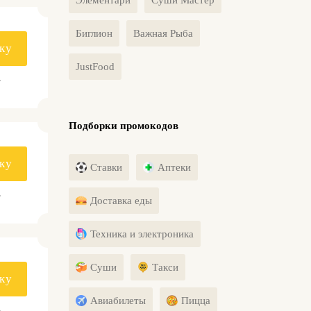
Биглион
Важная Рыба
ку
JustFood
.
Подборки промокодов
ку
Ставки
Аптеки
.
Доставка еды
Техника и электроника
Суши
Такси
ку
Авиабилеты
Пицца
.