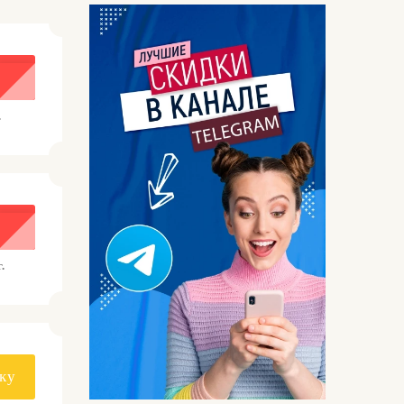
.
.
ку