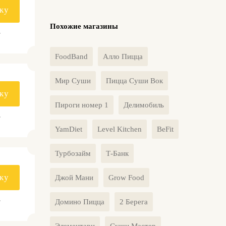
ку
Похожие магазины
.
FoodBand
Алло Пицца
Мир Суши
Пицца Суши Вок
ку
Пироги номер 1
Делимобиль
.
YamDiet
Level Kitchen
BeFit
Турбозайм
Т-Банк
ку
Джой Мани
Grow Food
.
Домино Пицца
2 Берега
Элементари
Суши Мастер